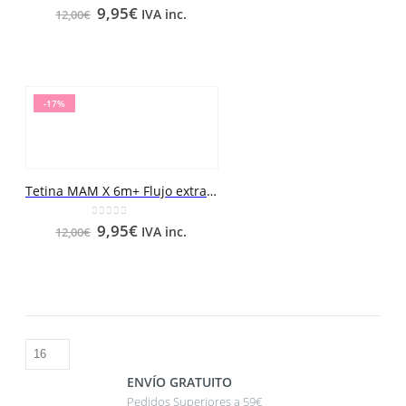
0
out of 5
9,95
€
IVA inc.
12,00
€
-17%
Tetina MAM X 6m+ Flujo extra rápido 2 unidades
0
out of 5
9,95
€
IVA inc.
12,00
€
ENVÍO GRATUITO
Pedidos Superiores a 59€