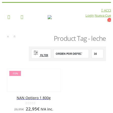
ACCE
Login
Nueva Cuen
Product Tag - leche
TIENDA
PRODUCT TAG -
LECHE
FILTER
-15%
NAN Optipro 1 800g
0
out of 5
22,95
€
IVA inc.
26,95
€