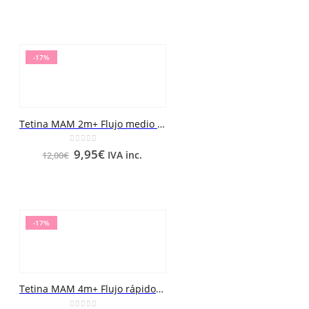
-17%
Tetina MAM 2m+ Flujo medio 2 unidades
0
out of 5
9,95
€
IVA inc.
12,00
€
-17%
Tetina MAM 4m+ Flujo rápido 2 unidades