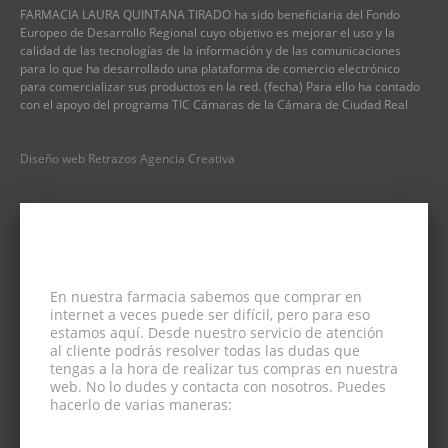
FARMACIA LAURA QUINTANA TIRADO ha sido beneficiaria del Fondo
Europeo de Desarrollo Regional cuyo objetivo es mejorar el uso y la
calidad de las tecnologías de la información y de las comunicaciones
para lo que ha desarrollado una plataforma de comercio electrónico
para comercializar sus productos en la red. (fecha) Para ello ha contado
con el apoyo del programa TIC Cámaras de la Cámara de Ciudad Real
Diseño web Retrazos Agencia Creativa
En nuestra farmacia sabemos que comprar en
internet a veces puede ser difícil, pero para eso
estamos aquí. Desde nuestro servicio de atención
al cliente podrás resolver todas las dudas que
tengas a la hora de realizar tus compras en nuestra
web. No lo dudes y contacta con nosotros. Puedes
hacerlo de varias maneras: