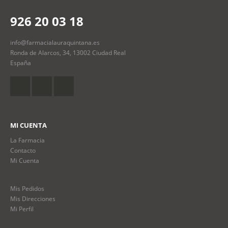
926 20 03 18
info@farmacialauraquintana.es
Ronda de Alarcos, 34, 13002 Ciudad Real
España
MI CUENTA
La Farmacia
Contacto
Mi Cuenta
Mis Pedidos
Mis Direcciones
Mi Perfil