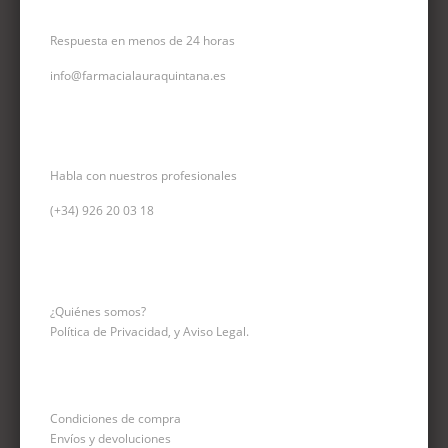
CORREO ELECTRÓNICO
Respuesta en menos de 24 horas
info@farmacialauraquintana.es
CONSULTA TELEFÓNICA
Habla con nuestros profesionales
(+34)
926 20 03 18
INFORMACIÓN
¿Quiénes somos?
Política de Privacidad, y Aviso Legal.
Condiciones de compra
Envíos y devoluciones