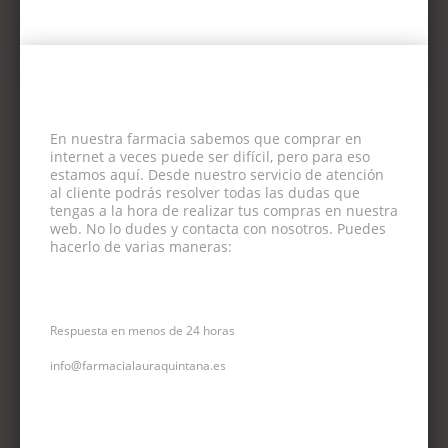
En nuestra farmacia sabemos que comprar en
internet a veces puede ser difícil, pero para eso
estamos aquí. Desde nuestro servicio de atención
al cliente podrás resolver todas las dudas que
tengas a la hora de realizar tus compras en nuestra
web. No lo dudes y contacta con nosotros. Puedes
hacerlo de varias maneras:
CORREO ELECTRÓNICO
Respuesta en menos de 24 horas
info@farmacialauraquintana.es
CONSULTA TELEFÓNICA