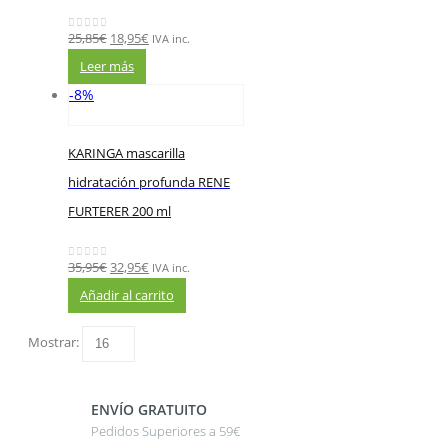
25,85
€
18,95
€
IVA inc.
0
out of 5
Leer más
-8%
KARINGA mascarilla
hidratación profunda RENE
FURTERER 200 ml
35,95
€
32,95
€
IVA inc.
0
out of 5
Añadir al carrito
Mostrar:
ENVÍO GRATUITO
Pedidos Superiores a 59€