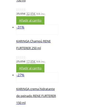
100 ml
35,95
€
32,95
€
IVA inc.
0
out of 5
Añadir al carrito
-31%
KARINGA Champú RENE
FURTERER 250 ml
25,85
€
17,95
€
IVA inc.
0
out of 5
Añadir al carrito
-27%
KARINGA crema hidratante
de peinado RENE FURTERER
150 ml