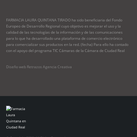
FARMACIA LAURA QUINTANA TIRADO ha sido beneficiaria del Fondo
Europeo de Desarrollo Regional cuyo objetivo es mejorar el uso y la
calidad de las tecnologías de la información y de las comunicaciones
para lo que ha desarrollado una plataforma de comercio electrónico
para comercializar sus productos en la red. (fecha) Para ello ha contado
con el apoyo del programa TIC Cámaras de la Cámara de Ciudad Real
Diseño web Retrazos Agencia Creativa