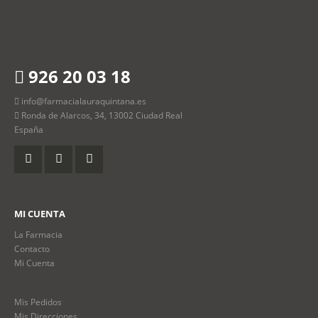
926 20 03 18
info@farmacialauraquintana.es
Ronda de Alarcos, 34, 13002 Ciudad Real
España
MI CUENTA
La Farmacia
Contacto
Mi Cuenta
Mis Pedidos
Mis Direcciones