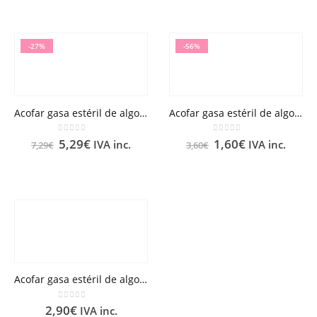
-27%
-56%
Acofar gasa estéril de algodón hidrófilo en compresas 100 U
Acofar gasa estéril de algodón hidrófilo en compresas 25 U
0
out of 5
0
out of 5
5,29
€
1,60
€
IVA inc.
IVA inc.
7,29
€
3,60
€
Acofar gasa estéril de algodón hidrófilo en compresas 50 U
0
out of 5
2,90
€
IVA inc.