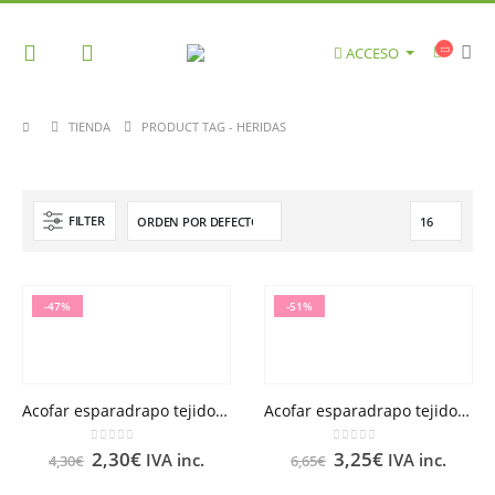
ACCESO
TIENDA
PRODUCT TAG -
HERIDAS
FILTER
-47%
-51%
Acofar esparadrapo tejido 5 x 2.5 cm
Acofar esparadrapo tejido 5 x 5 cm
0
out of 5
0
out of 5
2,30
€
3,25
€
IVA inc.
IVA inc.
4,30
€
6,65
€