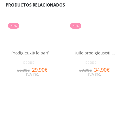
PRODUCTOS RELACIONADOS
-15%
-13%
Prodigieux® le parfum NUXE 30ml
Huile prodigieuse® or NUXE 100ml
0
out of 5
0
out of 5
29,90
€
34,90
€
35,00
€
39,90
€
IVA inc.
IVA inc.