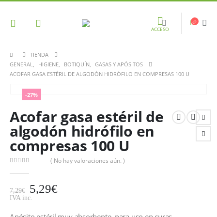
ACCESO
TIENDA
GENERAL
,
HIGIENE
,
BOTIQUÍN
,
GASAS Y APÓSITOS
ACOFAR GASA ESTÉRIL DE ALGODÓN HIDRÓFILO EN COMPRESAS 100 U
-27%
Acofar gasa estéril de
algodón hidrófilo en
compresas 100 U
( No hay valoraciones aún. )
0
out of 5
5,29
€
7,29
€
IVA inc.
Apósito estéril muy absorbente, para uso en curas,