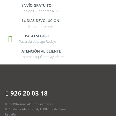
ENVÍO GRATUITO
Pedidos Superiores a 59€
14 DÍAS DEVOLUCIÓN
Sin Compromiso
PAGO SEGURO
Pasarela de pago Redsys
ATENCIÓN AL CLIENTE
Estamos aquí para ayudarte
926 20 03 18
info@farmacialauraquintana.es
Ronda de Alarcos, 34, 13002 Ciudad Real
España