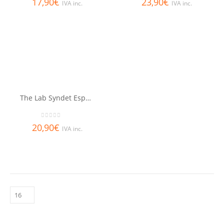
17,90
€
23,90
€
IVA inc.
IVA inc.
The Lab Syndet Espumoso Limpiador 150 ml
0
out of 5
20,90
€
IVA inc.