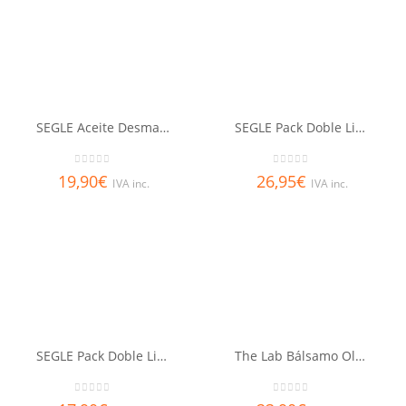
SEGLE Aceite Desmaquillante
SEGLE Pack Doble Limpieza
0
out of 5
0
out of 5
19,90
€
26,95
€
IVA inc.
IVA inc.
SEGLE Pack Doble Limpieza Viaje
The Lab Bálsamo Oleoso Limpiador 150 ml
0
out of 5
0
out of 5