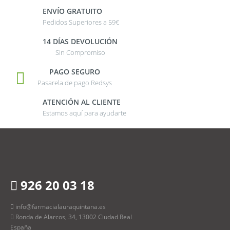
ENVÍO GRATUITO
Pedidos Superiores a 59€
14 DÍAS DEVOLUCIÓN
Sin Compromiso
PAGO SEGURO
Pasarela de pago Redsys
ATENCIÓN AL CLIENTE
Estamos aquí para ayudarte
926 20 03 18
info@farmacialauraquintana.es
Ronda de Alarcos, 34, 13002 Ciudad Real
España