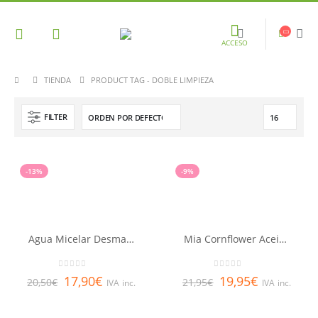
ACCESO
TIENDA
PRODUCT TAG -
DOBLE LIMPIEZA
FILTER
-13%
-9%
Agua Micelar Desmaquillante Nuxe Bio
Mia Cornflower Aceite Limpiador Facial 200 ml
0
out of 5
0
out of 5
17,90
€
19,95
€
20,50
€
21,95
€
IVA inc.
IVA inc.