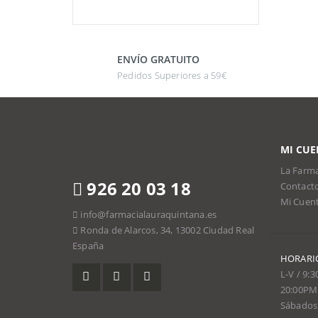
ENVÍO GRATUITO
Pedidos Superiores a 59€
MI CUE
La Farma
926 20 03 18
Contact
Mi Cuen
info@farmacialauraquintana.es
Ronda de Alarcos, 34, 13002 Ciudad Real
España
HORARI
L-V / 9:
20:00PM
Sábados 