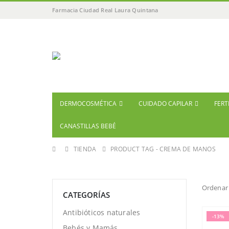
Farmacia Ciudad Real Laura Quintana
DERMOCOSMÉTICA
CUIDADO CAPILAR
FERT
CANASTILLAS BEBÉ
TIENDA
PRODUCT TAG -
CREMA DE MANOS
Ordenar 
CATEGORÍAS
Antibióticos naturales
-13%
Bebés y Mamás