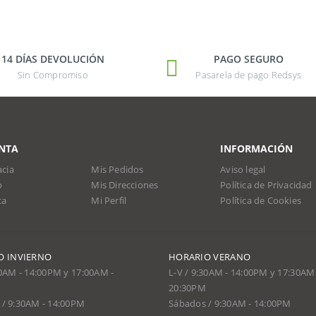
14 DÍAS DEVOLUCIÓN
PAGO SEGURO
Sin Compromiso
Pasarela de pago Redsys
NTA
INFORMACIÓN
cia
Mis Pedidos
Aviso legal
o
Mis Direcciones
Política de Privacidad
ta
Mi Perfil
Política de Cookies
O INVIERNO
HORARIO VERANO
30AM - 14:00PM y 17:00AM -
L-V / 9:30AM - 14:00PM y 17:30AM 
20:30PM
/ 9:30AM - 14:00PM
Sábados / 9:30AM - 14:00PM