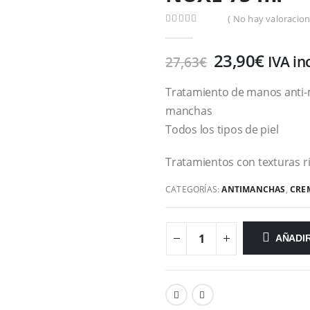
( No hay valoracion
0
out of 5
23,90
€
IVA inc
27,63
€
Tratamiento de manos anti-ma
manchas
Todos los tipos de piel
Tratamientos con texturas ric
CATEGORÍAS:
ANTIMANCHAS
,
CRE
AÑADIR