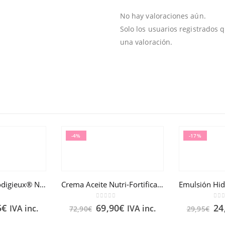
No hay valoraciones aún.
Solo los usuarios registrados
una valoración.
-4%
-17%
Poudre Éclat Prodigieux® NUXE 25g
Crema Aceite Nutri-Fortificante Nuxuriance® Gold 50ml
f 5
0
out of 5
0
ou
5
€
69,90
€
24
IVA inc.
IVA inc.
72,90
€
29,95
€