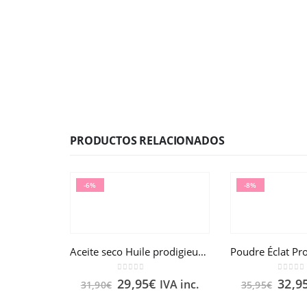
PRODUCTOS RELACIONADOS
-6%
-8%
Aceite seco Huile prodigieuse® NUXE 100ml
0
out of 5
0
out o
29,95
€
32,9
IVA inc.
31,90
€
35,95
€