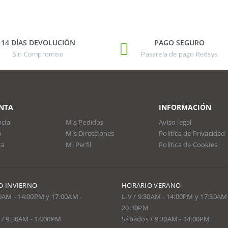
14 DÍAS DEVOLUCIÓN
PAGO SEGURO
Sin Compromiso
Pasarela de pago Redsys
NTA
INFORMACIÓN
cia
Mis Pedidos
Aviso legal
o
Mis Direcciones
Política de Privacidad
ta
Mi Perfil
Política de Cookies
O INVIERNO
HORARIO VERANO
30AM - 14:00PM y 17:00AM -
L-V / 9:30AM - 14:00PM y 17:30AM 
20:30PM
/ 9:30AM - 14:00PM
Sábados / 9:30AM - 14:00PM