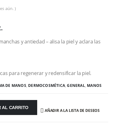
es aún. )
.
nchas y antiedad – alisa la piel y aclara las
as para regenerar y redensificar la piel.
MA DE MANOS
,
DERMOCOSMÉTICA
,
GENERAL
,
MANOS
 AL CARRITO
AÑADIR A LA LISTA DE DESEOS