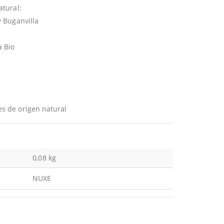
atural:
y Buganvilla
a Bio
es de origen natural
0,08 kg
NUXE