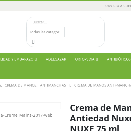
SERVICIO A CLI
ILIDAD Y EMBARAZO
ADELGAZAR
ORTOPEDIA
ANTIBIÓTICO
S
,
CREMA DE MANOS
,
ANTIMANCHAS
CREMA DE MANOS ANTI-MANCHA
Crema de Man
Antiedad Nux
NUXE 75 ml