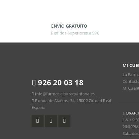
ENVÍO GRATUITO
Pedidos Superiores a 59€
MI CUE
La Farma
926 20 03 18
Contact
Mi Cuen
info@farmacialauraquintana.es
Ronda de Alarcos, 34, 13002 Ciudad Real
España
HORARI
L-V / 9:
20:00PM
Sábados 