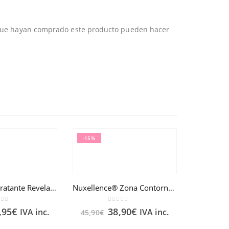
 que hayan comprado este producto pueden hacer
-15%
Emulsión Hidratante Reveladora de belleza Aquabella® 50ml
Nuxellence® Zona Contorno de Ojos 15ml
t of 5
0
out of 5
,95
€
38,90
€
IVA inc.
IVA inc.
45,90
€