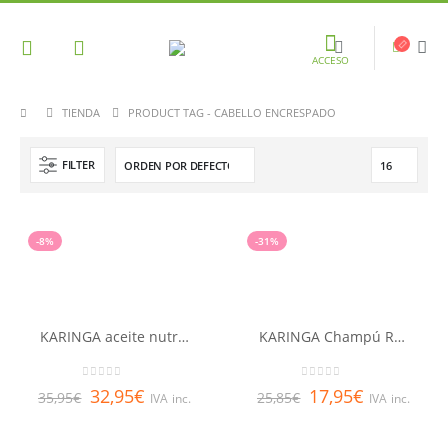
ACCESO
TIENDA
PRODUCT TAG -
CABELLO ENCRESPADO
FILTER
-8%
-31%
KARINGA aceite nutrición profunda RENE FURTERER 100 ml
KARINGA Champú RENE FURTERER 250 ml
0
out of 5
0
out of 5
32,95
€
17,95
€
35,95
€
25,85
€
IVA inc.
IVA inc.