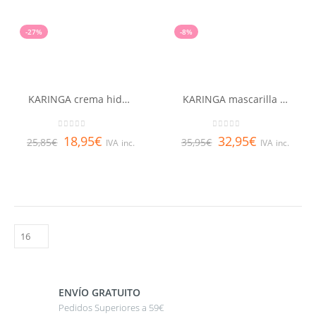
-27%
-8%
KARINGA crema hidratante de peinado RENE FURTERER 150 ml
KARINGA mascarilla hidratación profunda RENE FURTERER 200 ml
0
out of 5
0
out of 5
18,95
€
32,95
€
25,85
€
35,95
€
IVA inc.
IVA inc.
ENVÍO GRATUITO
Pedidos Superiores a 59€