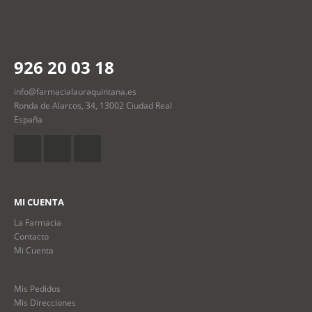
926 20 03 18
info@farmacialauraquintana.es
Ronda de Alarcos, 34, 13002 Ciudad Real
España
MI CUENTA
La Farmacia
Contacto
Mi Cuenta
Mis Pedidos
Mis Direcciones