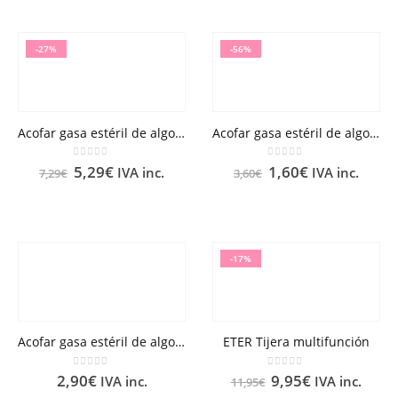
-27%
-56%
Acofar gasa estéril de algodón hidrófilo en compresas 100 U
Acofar gasa estéril de algodón hidrófilo en compresas 25 U
0
out of 5
0
out of 5
5,29
€
1,60
€
IVA inc.
IVA inc.
7,29
€
3,60
€
-17%
Acofar gasa estéril de algodón hidrófilo en compresas 50 U
ETER Tijera multifunción
0
out of 5
0
out of 5
2,90
€
9,95
€
IVA inc.
IVA inc.
11,95
€