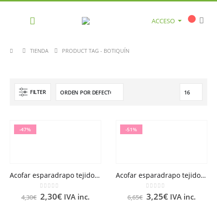
ACCESO
TIENDA
PRODUCT TAG -
BOTIQUÍN
FILTER
-47%
-51%
Acofar esparadrapo tejido 5 x 2.5 cm
Acofar esparadrapo tejido 5 x 5 cm
0
out of 5
0
out of 5
2,30
€
3,25
€
IVA inc.
IVA inc.
4,30
€
6,65
€