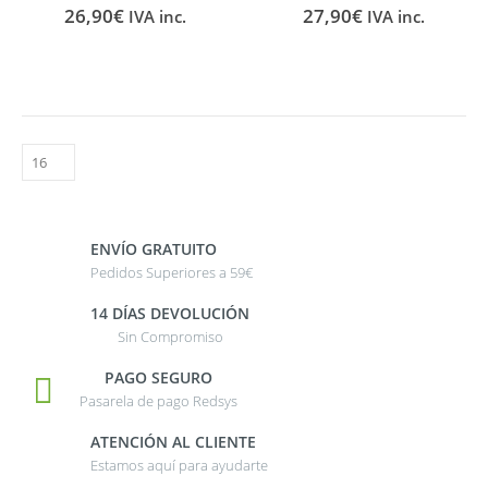
0
out of 5
0
out of 5
26,90
€
27,90
€
IVA inc.
IVA inc.
ENVÍO GRATUITO
Pedidos Superiores a 59€
14 DÍAS DEVOLUCIÓN
Sin Compromiso
PAGO SEGURO
Pasarela de pago Redsys
ATENCIÓN AL CLIENTE
Estamos aquí para ayudarte