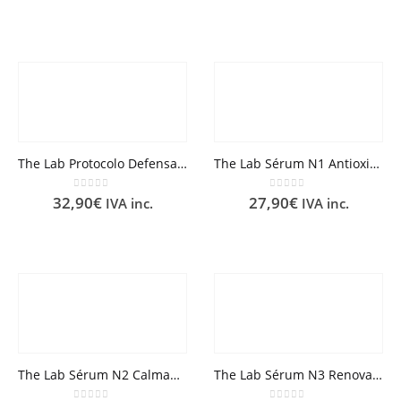
The Lab Protocolo Defensa Avanzada SPF50+ 50 ml
The Lab Sérum N1 Antioxidante e Iluminador 30ml
0
out of 5
0
out of 5
32,90
€
27,90
€
IVA inc.
IVA inc.
The Lab Sérum N2 Calmante Anti Imperfecciones 30 ml
The Lab Sérum N3 Renovador Antienvejecimiento 30 ml