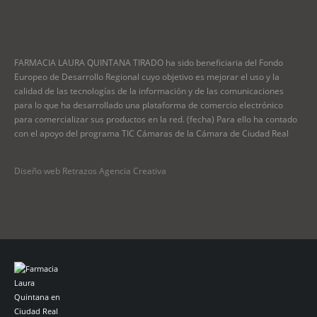
FARMACIA LAURA QUINTANA TIRADO ha sido beneficiaria del Fondo
Europeo de Desarrollo Regional cuyo objetivo es mejorar el uso y la
calidad de las tecnologías de la información y de las comunicaciones
para lo que ha desarrollado una plataforma de comercio electrónico
para comercializar sus productos en la red. (fecha) Para ello ha contado
con el apoyo del programa TIC Cámaras de la Cámara de Ciudad Real
Diseño web Retrazos Agencia Creativa