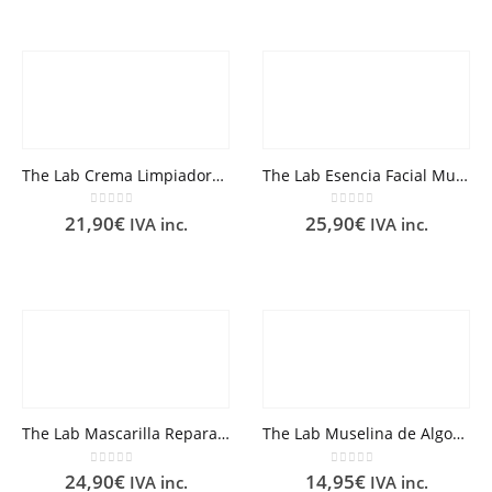
The Lab Crema Limpiadora Sin Jabón 100 ml
The Lab Esencia Facial Multi-Correctora 150 ml
0
out of 5
0
out of 5
21,90
€
25,90
€
IVA inc.
IVA inc.
The Lab Mascarilla Reparadora Regenerante 75 ml
The Lab Muselina de Algodón 2 Unidades
0
out of 5
0
out of 5
24,90
€
14,95
€
IVA inc.
IVA inc.