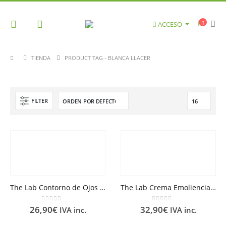
ACCESO
TIENDA
PRODUCT TAG -
BLANCA LLACER
FILTER
The Lab Contorno de Ojos Integral 15 ml
The Lab Crema Emoliencia Ligera 50 ml
0
out of 5
0
out of 5
26,90
€
32,90
€
IVA inc.
IVA inc.