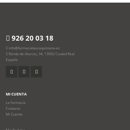
926 20 03 18
info@farmacialauraquintana.es
Ronda de Alarcos, 34, 13002 Ciudad Real
España
MI CUENTA
La Farmacia
Contacto
Mi Cuenta