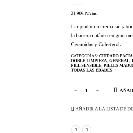
0
out of 5
21,90
€
IVA inc.
Limpiador en crema sin jabón
la barrera cutánea en gran me
Ceramidas y Colesterol.
CATEGORÍAS:
CUIDADO FACIA
DOBLE LIMPIEZA
,
GENERAL
,
PIEL SENSIBLE
,
PIELES MADU
TODAS LAS EDADES
AÑAD
AÑADIR A LA LISTA DE D