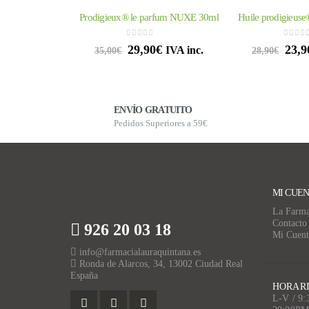
Prodigieux® le parfum NUXE 30ml
Huile prodigieus
0
out of 5
0
out 
29,90
€
23,9
IVA inc.
35,00
€
28,90
€
ENVÍO GRATUITO
Pedidos Superiores a 59€
MI CUE
La Farma
Contacto
926 20 03 18
Mi Cuent
info@farmacialauraquintana.es
Ronda de Alarcos, 34, 13002 Ciudad Real
España
HORARI
L-V / 9