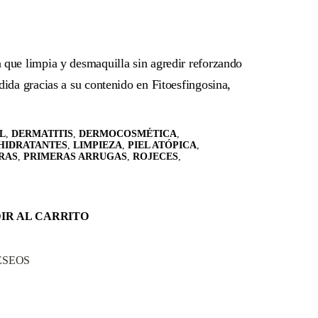
 que limpia y desmaquilla sin agredir reforzando
dida gracias a su contenido en Fitoesfingosina,
L
,
DERMATITIS
,
DERMOCOSMÉTICA
,
HIDRATANTES
,
LIMPIEZA
,
PIEL ATÓPICA
,
RAS
,
PRIMERAS ARRUGAS
,
ROJECES
,
IR AL CARRITO
ESEOS