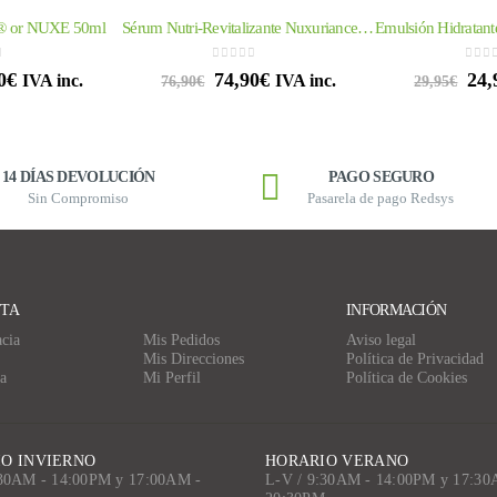
e® or NUXE 50ml
Sérum Nutri-Revitalizante Nuxuriance® Gold 30ml
of 5
0
out of 5
0
out
0
€
74,90
€
24,
IVA inc.
IVA inc.
76,90
€
29,95
€
14 DÍAS DEVOLUCIÓN
PAGO SEGURO
Sin Compromiso
Pasarela de pago Redsys
NTA
INFORMACIÓN
cia
Mis Pedidos
Aviso legal
Mis Direcciones
Política de Privacidad
a
Mi Perfil
Política de Cookies
O INVIERNO
HORARIO VERANO
:30AM - 14:00PM y 17:00AM -
L-V / 9:30AM - 14:00PM y 17:30