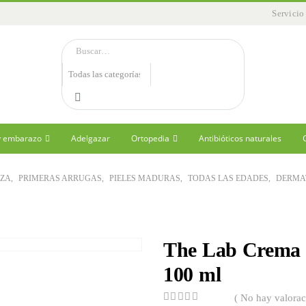
Servicio
 y embarazo
Adelgazar
Ortopedia
Antibióticos naturales
EZA
,
PRIMERAS ARRUGAS
,
PIELES MADURAS
,
TODAS LAS EDADES
,
DERMAT
The Lab Crema 
100 ml
( No hay valorac