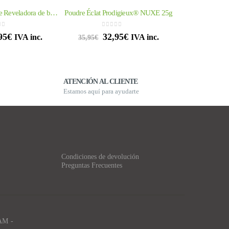
Emulsión Hidratante Reveladora de belleza Aquabella® 50ml
Poudre Éclat Prodigieux® NUXE 25g
 of 5
0
out of 5
95
€
32,95
€
IVA inc.
IVA inc.
35,95
€
ATENCIÓN AL CLIENTE
Estamos aquí para ayudarte
Condiciones de devolución
Preguntas Frecuentes
AM -