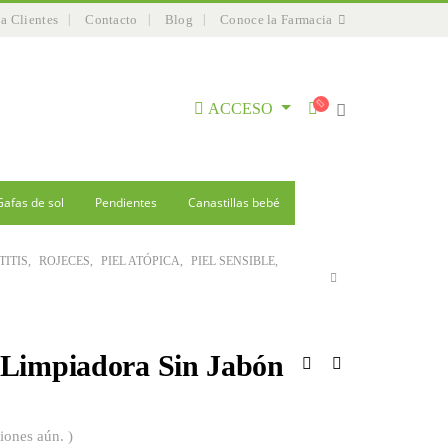
 a Clientes
Contacto
Blog
Conoce la Farmacia
ACCESO
Gafas de sol
Pendientes
Canastillas bebé
ITIS
,
ROJECES
,
PIEL ATÓPICA
,
PIEL SENSIBLE
,
Limpiadora Sin Jabón
iones aún. )