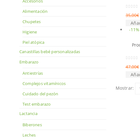
Accesorios
Alimentación
0
out of
35,00
€
Chupetes
Añad
-11%
Higiene
Piel atópica
Pro
Canastillas bebé personalizadas
Embarazo
0
out of
47,00
€
Antiestrías
Añad
Complejos vitamínicos
Mostrar:
Cuidado del pezón
Test embarazo
Lactancia
Biberones
Leches