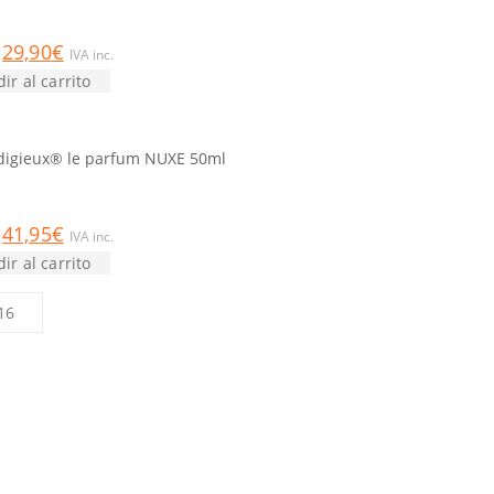
 5
29,90
€
IVA inc.
ir al carrito
digieux® le parfum NUXE 50ml
 5
41,95
€
IVA inc.
ir al carrito