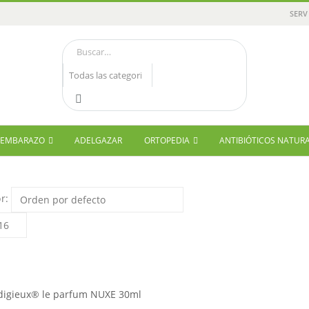
SERV
Y EMBARAZO
ADELGAZAR
ORTOPEDIA
ANTIBIÓTICOS NATUR
r:
digieux® le parfum NUXE 30ml