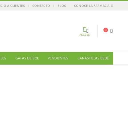
ICIO A CLIENTES
CONTACTO
BLOG
CONOCE LA FARMACIA
ACCESO
ALES
GAFAS DE SOL
PENDIENTES
CANASTILLAS BEBÉ