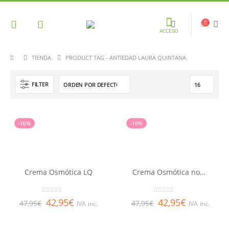
ACCESO
TIENDA
PRODUCT TAG -
ANTIEDAD LAURA QUINTANA
FILTER
-10%
-10%
Crema Osmótica LQ
Crema Osmótica noche LQ
0
out of 5
0
out of 5
42,95
€
42,95
€
47,95
€
47,95
€
IVA inc.
IVA inc.