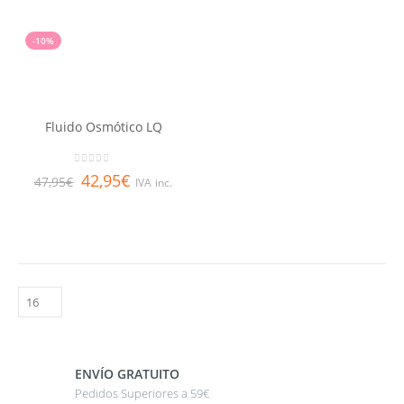
-10%
Fluido Osmótico LQ
0
out of 5
42,95
€
47,95
€
IVA inc.
ENVÍO GRATUITO
Pedidos Superiores a 59€