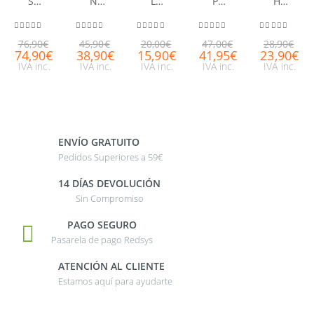
Sérum Nutri-Revitalizante Nuxuriance® Gold 30ml
Nuxellence® Zona Contorno de Ojos 15ml
Loción-esencia reveladora de belleza Aquabella®
Prodigieux® le parfum NUXE 50ml
Huile prodigieuse® or NUXE 50ml
0
out of 5
0
out of 5
0
out of 5
0
out of 5
0
out of 5
76,90
€
45,90
€
20,00
€
47,00
€
28,90
€
74,90
€
38,90
€
15,90
€
41,95
€
23,90
€
IVA inc.
IVA inc.
IVA inc.
IVA inc.
IVA inc.
ENVÍO GRATUITO
Pedidos Superiores a 59€
14 DÍAS DEVOLUCIÓN
Sin Compromiso
PAGO SEGURO
Pasarela de pago Redsys
ATENCIÓN AL CLIENTE
Estamos aquí para ayudarte