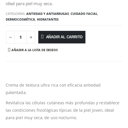
ideal para piel muy seca.
CATEGORÍAS:
ANTIEDAD Y ANTIARRUGAS
,
CUIDADO FACIAL
,
DERMOCOSMÉTICA
,
HIDRATANTES
AÑADIR AL CARRITO
AÑADIR A LA LISTA DE DESEOS
Crema de textura ultra rica con eficacia antiedad
patentada.
Revitaliza las células cutáneas más profundas y restablece
las condiciones fisiológicas típicas de la piel joven, ideal
para piel muy seca, de uso nocturno.