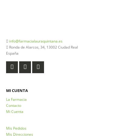
926 20 03 18
info@farmacialauraquintana.es
Ronda de Alarcos, 34, 13002 Ciudad Real
España
MI CUENTA
La Farmacia
Contacto
Mi Cuenta
Mis Pedidos
Mis Direcciones