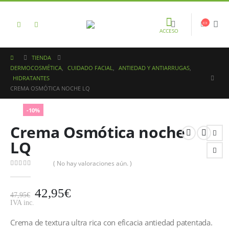
ACCESO
TIENDA
DERMOCOSMÉTICA
,
CUIDADO FACIAL
,
ANTIEDAD Y ANTIARRUGAS
,
HIDRATANTES
CREMA OSMÓTICA NOCHE LQ
-10%
Crema Osmótica noche
LQ
( No hay valoraciones aún. )
0
out of 5
42,95
€
47,95
€
IVA inc.
Crema de textura ultra rica con eficacia antiedad patentada.