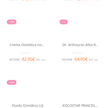
-10%
-7%
Crema Osmótica noche LQ
Dr. Arthouros Alba Retexturizante Noche Retinol 0.5 Puro 50 ml
0
out of 5
0
out of 5
42,95
€
64,95
€
47,95
€
69,95
€
IVA inc.
IVA inc.
-10%
Fluido Osmótico LQ
KOCOSTAR PRINCESS EYE PATCH 2 PARCHES