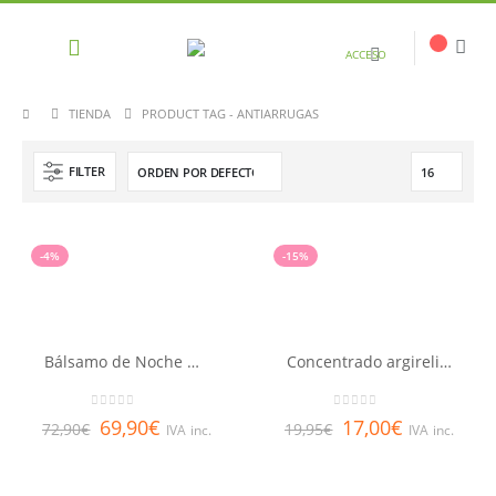
ACCESO
TIENDA
PRODUCT TAG -
ANTIARRUGAS
FILTER
-4%
-15%
Bálsamo de Noche Nutri-Fortificante Nuxuriance® Gold 50ml
Concentrado argireline BTX 10% LQ
0
out of 5
0
out of 5
69,90
€
17,00
€
72,90
€
19,95
€
IVA inc.
IVA inc.