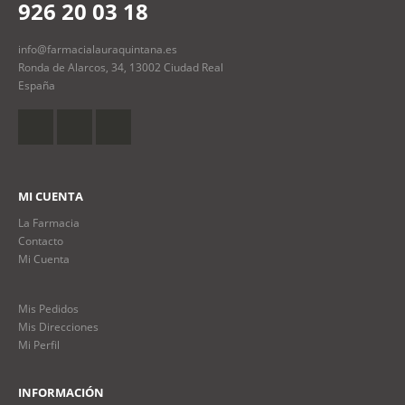
926 20 03 18
info@farmacialauraquintana.es
Ronda de Alarcos, 34, 13002 Ciudad Real
España
MI CUENTA
La Farmacia
Contacto
Mi Cuenta
Mis Pedidos
Mis Direcciones
Mi Perfil
INFORMACIÓN