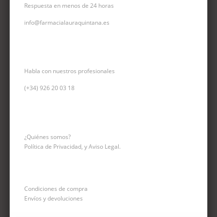
Respuesta en menos de 24 horas
info@farmacialauraquintana.es
CONSULTA TELEFÓNICA
Habla con nuestros profesionales
(+34)
926 20 03 18
INFORMACIÓN
¿Quiénes somos?
Política de Privacidad, y Aviso Legal.
Condiciones de compra
Envíos y devoluciones