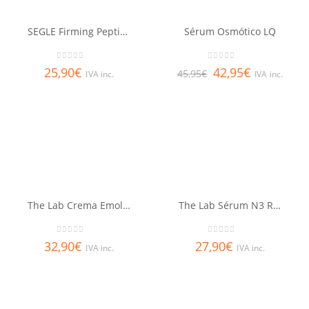
SEGLE Firming Peptides Pro
Sérum Osmótico LQ
0
out of 5
0
out of 5
25,90
€
42,95
€
45,95
€
IVA inc.
IVA inc.
The Lab Crema Emoliencia Ligera 50 ml
The Lab Sérum N3 Renovador Antienvejecimiento 30 ml
0
out of 5
0
out of 5
32,90
€
27,90
€
IVA inc.
IVA inc.