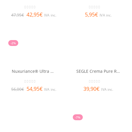
0
out of 5
0
out of 5
42,95
€
5,95
€
47,95
€
IVA inc.
IVA inc.
-2%
Nuxuriance® Ultra Sérum NUXE 30 ml
SEGLE Crema Pure Retinol
0
out of 5
0
out of 5
54,95
€
39,90
€
56,00
€
IVA inc.
IVA inc.
-7%