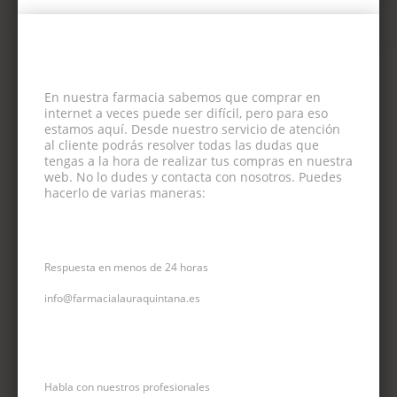
En nuestra farmacia sabemos que comprar en
internet a veces puede ser difícil, pero para eso
estamos aquí. Desde nuestro servicio de atención
al cliente podrás resolver todas las dudas que
tengas a la hora de realizar tus compras en nuestra
web. No lo dudes y contacta con nosotros. Puedes
hacerlo de varias maneras:
CORREO ELECTRÓNICO
Respuesta en menos de 24 horas
info@farmacialauraquintana.es
CONSULTA TELEFÓNICA
Habla con nuestros profesionales