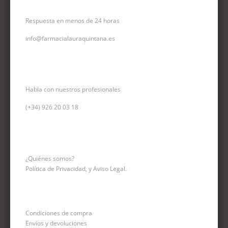
CORREO ELECTRÓNICO
Respuesta en menos de 24 horas
info@farmacialauraquintana.es
CONSULTA TELEFÓNICA
Habla con nuestros profesionales
(+34)
926 20 03 18
INFORMACIÓN
¿Quiénes somos?
Política de Privacidad, y Aviso Legal.
Condiciones de compra
Envíos y devoluciones