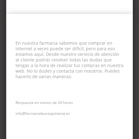
En nuestra farmacia sabemos que comprar en
internet a veces puede ser difícil, pero para eso
estamos aquí. Desde nuestro servicio de atención
al cliente podrás resolver todas las dudas que
tengas a la hora de realizar tus compras en nuestra
web. No lo dudes y contacta con nosotros. Puedes
hacerlo de varias maneras:
CORREO ELECTRÓNICO
Respuesta en menos de 24 horas
info@farmacialauraquintana.es
CONSULTA TELEFÓNICA