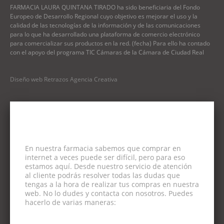
FARMACIA LAURA QUINTANA TIRADO ha sido beneficiaria del Fondo
Europeo de Desarrollo Regional cuyo objetivo es mejorar el uso y la
calidad de las tecnologías de la información y de las comunicaciones
para lo que ha desarrollado una plataforma de comercio electrónico
para comercializar sus productos en la red. (fecha) Para ello ha contado
con el apoyo del programa TIC Cámaras de la Cámara de Ciudad Real
Diseño web Retrazos Agencia Creativa
En nuestra farmacia sabemos que comprar en
internet a veces puede ser difícil, pero para eso
estamos aquí. Desde nuestro servicio de atención
al cliente podrás resolver todas las dudas que
tengas a la hora de realizar tus compras en nuestra
web. No lo dudes y contacta con nosotros. Puedes
hacerlo de varias maneras: