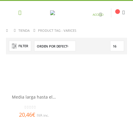
ACCESO
TIENDA
PRODUCT TAG -
VARICES
FILTER
Media larga hasta el muslo con blonda Compresión Normal Varisan
0
out of 5
20,46
€
IVA inc.