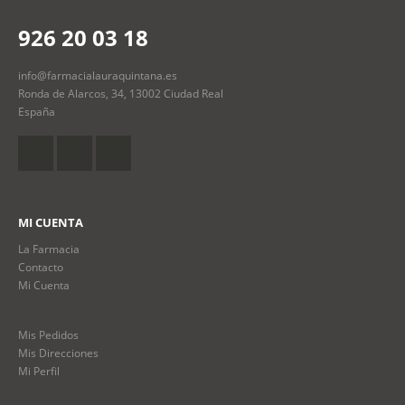
926 20 03 18
info@farmacialauraquintana.es
Ronda de Alarcos, 34, 13002 Ciudad Real
España
MI CUENTA
La Farmacia
Contacto
Mi Cuenta
Mis Pedidos
Mis Direcciones
Mi Perfil