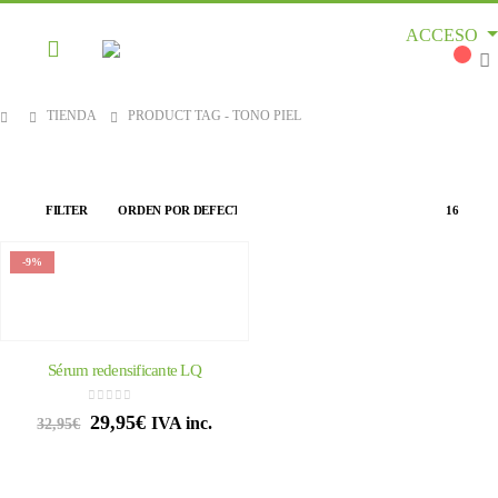
ACCESO
TIENDA
PRODUCT TAG -
TONO PIEL
FILTER
-9%
Sérum redensificante LQ
0
out of 5
29,95
€
IVA inc.
32,95
€