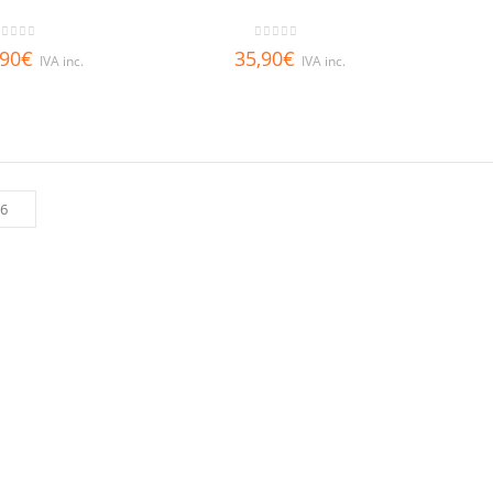
out of 5
0
out of 5
,90
€
35,90
€
IVA inc.
IVA inc.