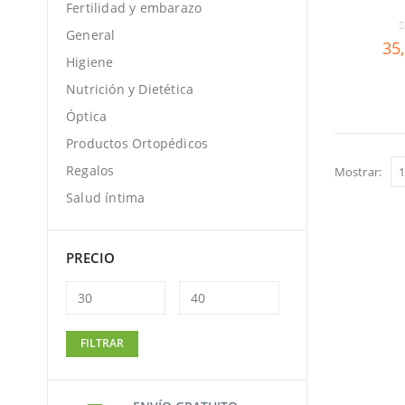
Fertilidad y embarazo
General
0
35
Higiene
Nutrición y Dietética
Óptica
Productos Ortopédicos
Regalos
Mostrar:
Salud íntima
PRECIO
Precio
Precio
FILTRAR
mínimo
máximo