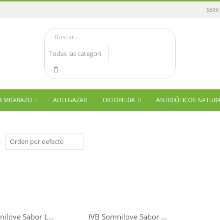
SERV
Y EMBARAZO
ADELGAZAR
ORTOPEDIA
ANTIBIÓTICOS NATUR
:
IVB Somnilove Sabor Limón 210gr
IVB Somnilove Sabor Naranja 210gr