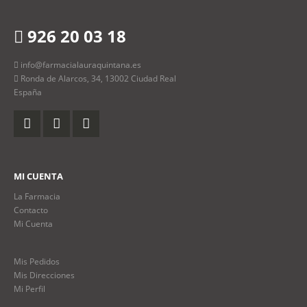
926 20 03 18
info@farmacialauraquintana.es
Ronda de Alarcos, 34, 13002 Ciudad Real
España
MI CUENTA
La Farmacia
Contacto
Mi Cuenta
Mis Pedidos
Mis Direcciones
Mi Perfil