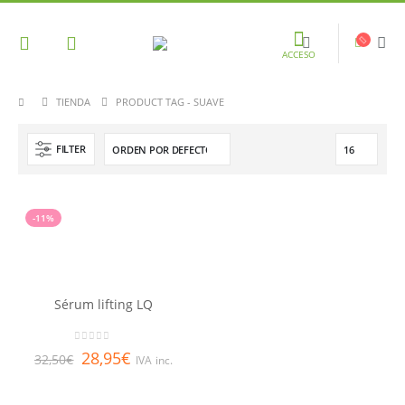
ACCESO
TIENDA
PRODUCT TAG -
SUAVE
FILTER
-11%
Sérum lifting LQ
0
out of 5
28,95
€
32,50
€
IVA inc.