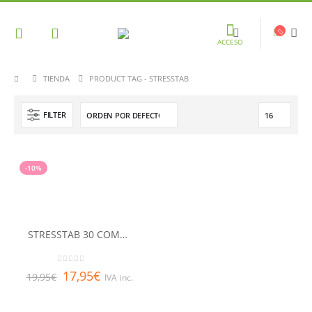
ACCESO
TIENDA
PRODUCT TAG -
STRESSTAB
FILTER
-10%
STRESSTAB 30 COMPRIMIDOS
0
out of 5
17,95
€
19,95
€
IVA inc.