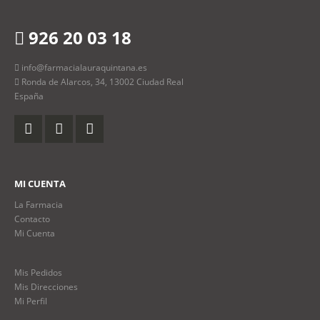
926 20 03 18
info@farmacialauraquintana.es
Ronda de Alarcos, 34, 13002 Ciudad Real
España
MI CUENTA
La Farmacia
Contacto
Mi Cuenta
Mis Pedidos
Mis Direcciones
Mi Perfil