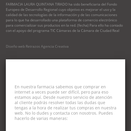
FARMACIA LAURA QUINTANA TIRADO ha sido beneficiaria del Fondo
Europeo de Desarrollo Regional cuyo objetivo es mejorar el uso y la
calidad de las tecnologías de la información y de las comunicaciones
para lo que ha desarrollado una plataforma de comercio electrónico
para comercializar sus productos en la red. (fecha) Para ello ha contado
con el apoyo del programa TIC Cámaras de la Cámara de Ciudad Real
Diseño web Retrazos Agencia Creativa
En nuestra farmacia sabemos que comprar en
internet a veces puede ser difícil, pero para eso
estamos aquí. Desde nuestro servicio de atención
al cliente podrás resolver todas las dudas que
tengas a la hora de realizar tus compras en nuestra
web. No lo dudes y contacta con nosotros. Puedes
hacerlo de varias maneras: