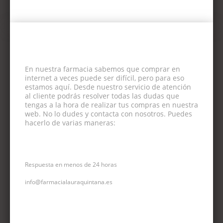
En nuestra farmacia sabemos que comprar en
internet a veces puede ser difícil, pero para eso
estamos aquí. Desde nuestro servicio de atención
al cliente podrás resolver todas las dudas que
tengas a la hora de realizar tus compras en nuestra
web. No lo dudes y contacta con nosotros. Puedes
hacerlo de varias maneras:
CORREO ELECTRÓNICO
Respuesta en menos de 24 horas
info@farmacialauraquintana.es
CONSULTA TELEFÓNICA