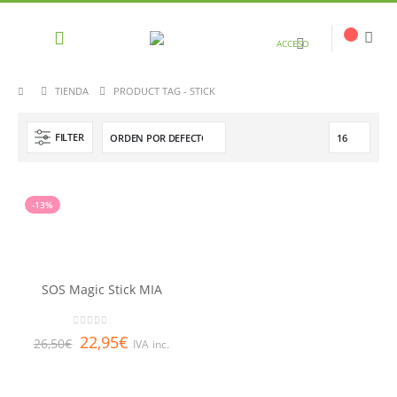
ACCESO
TIENDA
PRODUCT TAG -
STICK
FILTER
-13%
SOS Magic Stick MIA
0
out of 5
22,95
€
26,50
€
IVA inc.