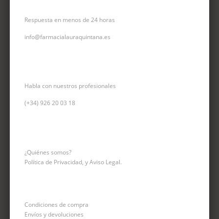
CORREO ELECTRÓNICO
Respuesta en menos de 24 horas
info@farmacialauraquintana.es
CONSULTA TELEFÓNICA
Habla con nuestros profesionales
(+34)
926 20 03 18
INFORMACIÓN
¿Quiénes somos?
Política de Privacidad, y Aviso Legal.
Condiciones de compra
Envíos y devoluciones