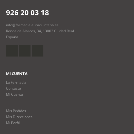
926 20 03 18
info@farmacialauraquintana.es
Ronda de Alarcos, 34, 13002 Ciudad Real
España
MI CUENTA
La Farmacia
Contacto
Mi Cuenta
Mis Pedidos
Mis Direcciones
Mi Perfil