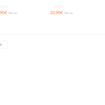
out of 5
0
out of 5
,90
€
20,90
€
IVA inc.
IVA inc.