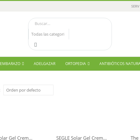
SERV
Y EMBARAZO
ADELGAZAR
ORTOPEDIA
ANTIBIÓTICOS NATUR
:
SEGLE Solar Gel Crema Corporal SPF50+
SEGLE Solar Gel Crema Facial SPF50+