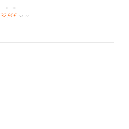
0
out of 5
32,90
€
IVA inc.