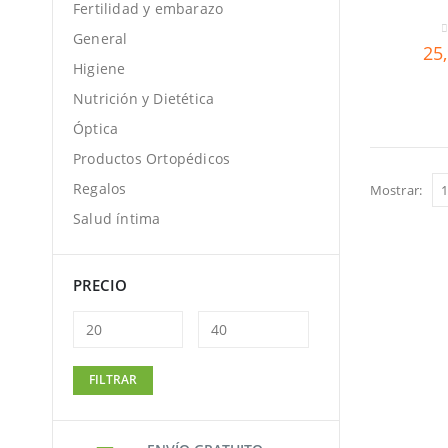
Fertilidad y embarazo
General
0
25
Higiene
Nutrición y Dietética
Óptica
Productos Ortopédicos
Regalos
Mostrar:
Salud íntima
PRECIO
Precio
Precio
FILTRAR
mínimo
máximo