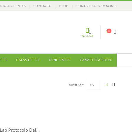
ICIO A CLIENTES
CONTACTO
BLOG
CONOCE LA FARMACIA
ACCESO
ALES
GAFAS DE SOL
PENDIENTES
CANASTILLAS BEBÉ
Mostrar:
The Lab Protocolo Defensa Avanzada SPF50+ 50 ml