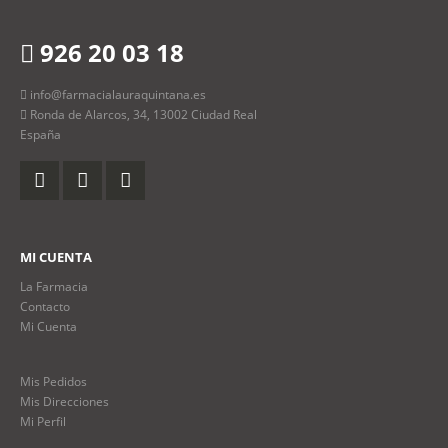
926 20 03 18
info@farmacialauraquintana.es
Ronda de Alarcos, 34, 13002 Ciudad Real
España
MI CUENTA
La Farmacia
Contacto
Mi Cuenta
Mis Pedidos
Mis Direcciones
Mi Perfil