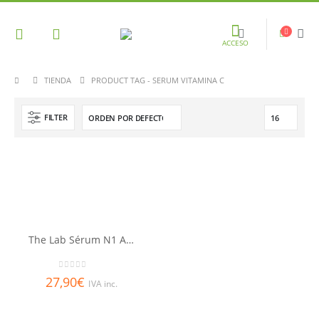
ACCESO
TIENDA
PRODUCT TAG -
SERUM VITAMINA C
FILTER
The Lab Sérum N1 Antioxidante e Iluminador 30ml
0
out of 5
27,90
€
IVA inc.