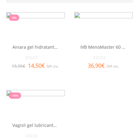
-9%
Ainara gel hidratante vaginal 7g
IVB MenoMaster 60 cáps
0
out of 5
0
out of 5
14,50
€
36,90
€
15,95
€
IVA inc.
IVA inc.
-18%
Vagisil gel lubricante vaginal 30 g