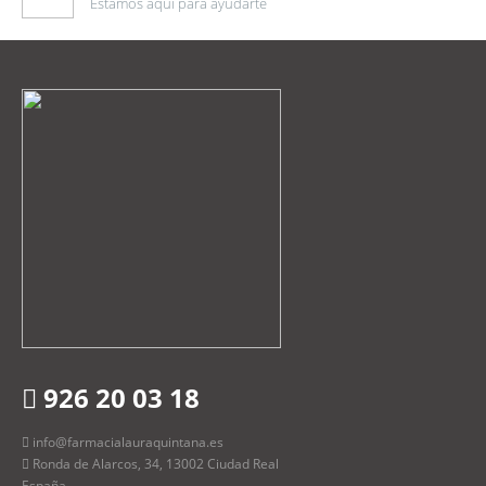
Estamos aquí para ayudarte
926 20 03 18
info@farmacialauraquintana.es
Ronda de Alarcos, 34, 13002 Ciudad Real
España