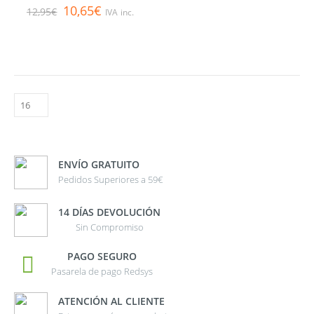
0
out of 5
10,65
€
12,95
€
IVA inc.
ENVÍO GRATUITO
Pedidos Superiores a 59€
14 DÍAS DEVOLUCIÓN
Sin Compromiso
PAGO SEGURO
Pasarela de pago Redsys
ATENCIÓN AL CLIENTE