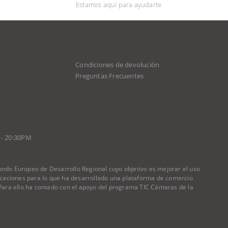
Estamos aquí para ayudarte
Condiciones de devolución
d
Preguntas Frecuentes
 - 20:30PM
do Europeo de Desarrollo Regional cuyo objetivo es mejorar el uso
nicaciones para lo que ha desarrollado una plataforma de comercio
) Para ello ha contado con el apoyo del programa TIC Cámaras de la