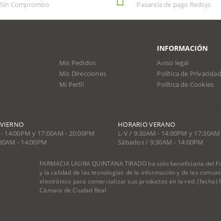
Sin Compromiso
Pasarela de pago Redsys
A
INFORMACIÓN
Mis Pedidos
Aviso legal
Mis Direcciones
Política de Privacida
Mi Perfil
Política de Cookies
NVIERNO
HORARIO VERANO
 - 14:00PM y 17:00AM - 20:00PM
L-V / 9:30AM - 14:00PM y 17:30AM
:30AM - 14:00PM
Sábados / 9:30AM - 14:00PM
FARMACIA LAURA QUINTANA TIRADO ha sido beneficiaria del Fon
y la calidad de las tecnologías de la información y de las comu
electrónico para comercializar sus productos en la red. (fecha
Cámara de Ciudad Real