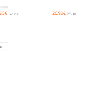
out of 5
0
out of 5
,95
€
26,90
€
IVA inc.
IVA inc.