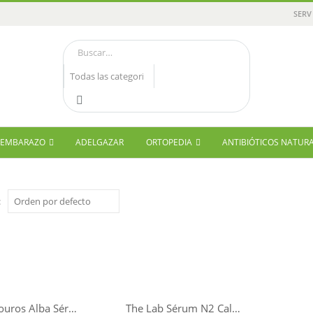
SERV
Y EMBARAZO
ADELGAZAR
ORTOPEDIA
ANTIBIÓTICOS NATUR
:
Dr. Arthouros Alba Sérum Acné y Envejecimiento Global 30ml
The Lab Sérum N2 Calmante Anti Imperfecciones 30 ml