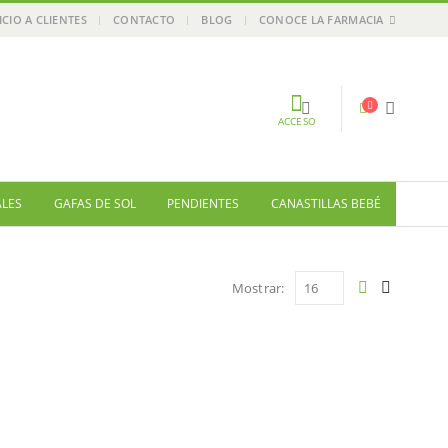
ICIO A CLIENTES
CONTACTO
BLOG
CONOCE LA FARMACIA
ACCESO
ALES
GAFAS DE SOL
PENDIENTES
CANASTILLAS BEBÉ
Mostrar: