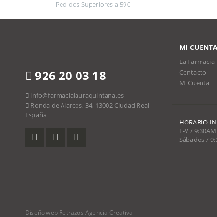
Pedidos Superiores a 59€
MI CUENT
La Farmacia
926 20 03 18
Contacto
Mi Cuenta
info@farmacialauraquintana.es
Ronda de Alarcos, 34, 13002 Ciudad Real
España
HORARIO I
L-V / 9:30AM
Sábados / 9
Diseño web Retrazos Agencia Creativa