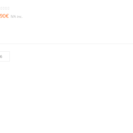
out of 5
,90
€
IVA inc.