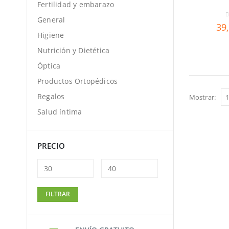
Fertilidad y embarazo
General
0
39
Higiene
Nutrición y Dietética
Óptica
Productos Ortopédicos
Regalos
Mostrar:
Salud íntima
PRECIO
Precio
Precio
FILTRAR
mínimo
máximo