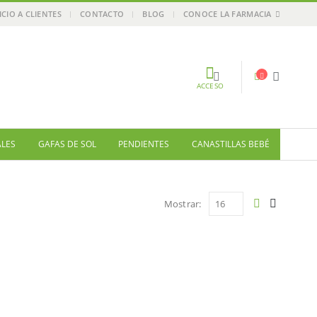
ICIO A CLIENTES
CONTACTO
BLOG
CONOCE LA FARMACIA
ACCESO
ALES
GAFAS DE SOL
PENDIENTES
CANASTILLAS BEBÉ
Mostrar: