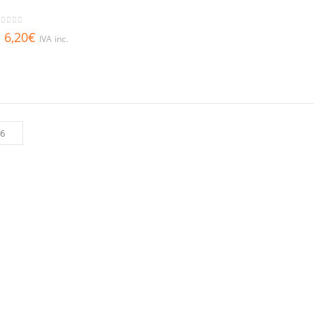
out of 5
6,20
€
IVA inc.