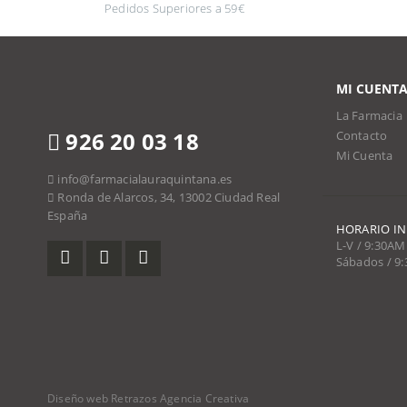
Pedidos Superiores a 59€
MI CUENT
La Farmacia
926 20 03 18
Contacto
Mi Cuenta
info@farmacialauraquintana.es
Ronda de Alarcos, 34, 13002 Ciudad Real
España
HORARIO I
L-V / 9:30AM
Sábados / 9
Diseño web Retrazos Agencia Creativa