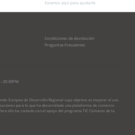
Estamos aquí para ayudarte
Condiciones de devolución
d
Preguntas Frecuentes
 - 20:30PM
do Europeo de Desarrollo Regional cuyo objetivo es mejorar el uso
nicaciones para lo que ha desarrollado una plataforma de comercio
) Para ello ha contado con el apoyo del programa TIC Cámaras de la