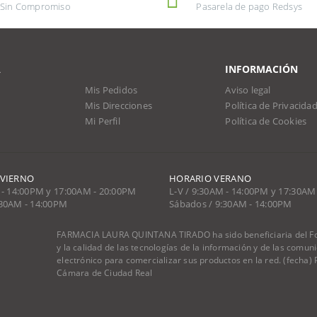
Sin Compromiso
Pasarela de pago Redsys
A
INFORMACIÓN
Mis Pedidos
Aviso legal
Mis Direcciones
Política de Privacida
Mi Perfil
Política de Cookies
NVIERNO
HORARIO VERANO
 - 14:00PM y 17:00AM - 20:00PM
L-V / 9:30AM - 14:00PM y 17:30AM
:30AM - 14:00PM
Sábados / 9:30AM - 14:00PM
FARMACIA LAURA QUINTANA TIRADO ha sido beneficiaria del Fon
y la calidad de las tecnologías de la información y de las comu
electrónico para comercializar sus productos en la red. (fecha
Cámara de Ciudad Real