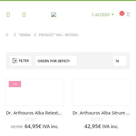
ACCESO
TIENDA
PRODUCT TAG -
RETINOL
FILTER
-7%
Dr. Arthouros Alba Retexturizante Noche Retinol 0.5 Puro 50 ml
Dr. Arthouros Alba Sérum Despigmentante Amplio Espectro 30ml
0
out of 5
0
out of 5
64,95
€
42,95
€
IVA inc.
IVA inc.
69,95
€