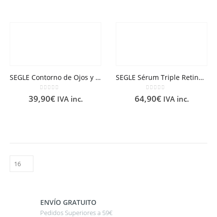
SEGLE Contorno de Ojos y Labios Pure Retinol
SEGLE Sérum Triple Retinoid
0
out of 5
0
out of 5
39,90
€
64,90
€
IVA inc.
IVA inc.
ENVÍO GRATUITO
Pedidos Superiores a 59€