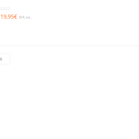
out of 5
19,95
€
IVA inc.