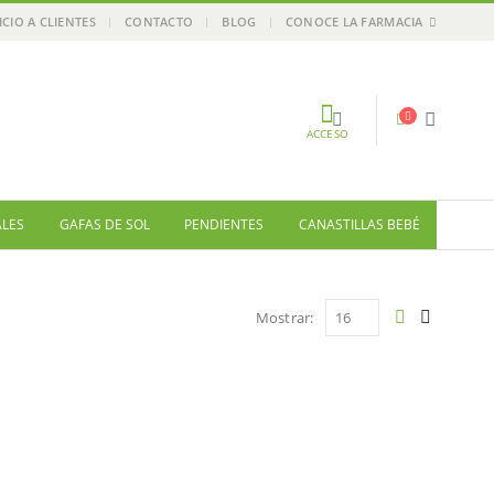
ICIO A CLIENTES
CONTACTO
BLOG
CONOCE LA FARMACIA
ACCESO
ALES
GAFAS DE SOL
PENDIENTES
CANASTILLAS BEBÉ
Mostrar: