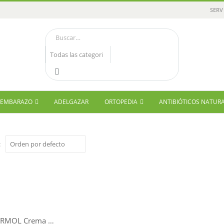
SERV
Y EMBARAZO
ADELGAZAR
ORTOPEDIA
ANTIBIÓTICOS NATUR
:
ABRADERMOL Crema Microdermoabrasión 50 ml