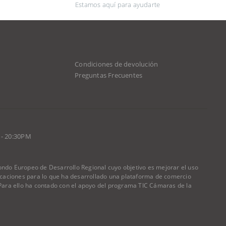
Estamos aquí para ayudarte
Condiciones de devolución
d
Preguntas Frecuentes
 - 20:30PM
do Europeo de Desarrollo Regional cuyo objetivo es mejorar el uso
nicaciones para lo que ha desarrollado una plataforma de comercio
) Para ello ha contado con el apoyo del programa TIC Cámaras de la