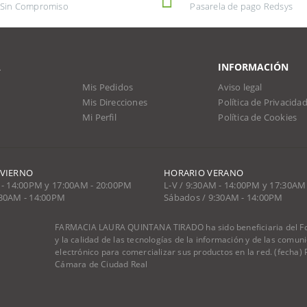
Sin Compromiso
Pasarela de pago Redsys
A
INFORMACIÓN
Mis Pedidos
Aviso legal
Mis Direcciones
Política de Privacida
Mi Perfil
Política de Cookies
NVIERNO
HORARIO VERANO
 - 14:00PM y 17:00AM - 20:00PM
L-V / 9:30AM - 14:00PM y 17:30AM
:30AM - 14:00PM
Sábados / 9:30AM - 14:00PM
FARMACIA LAURA QUINTANA TIRADO ha sido beneficiaria del Fon
y la calidad de las tecnologías de la información y de las comu
electrónico para comercializar sus productos en la red. (fecha
Cámara de Ciudad Real