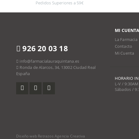
Pedidos Superiores a 59€
MI CUENT
La Farmacia
926 20 03 18
Contacto
Mi Cuenta
info@farmacialauraquintana.es
Ronda de Alarcos, 34, 13002 Ciudad Real
España
HORARIO I
L-V / 9:30AM
Sábados / 9
Diseño web Retrazos Agencia Creativa