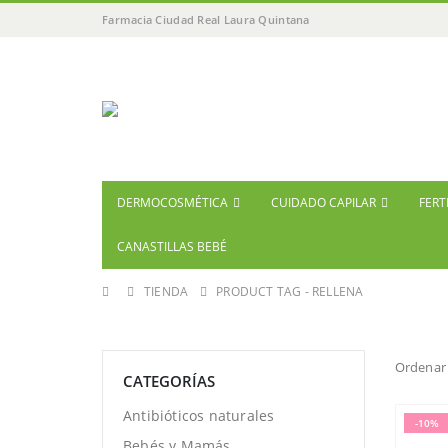
Farmacia Ciudad Real Laura Quintana
DERMOCOSMÉTICA
CUIDADO CAPILAR
FERT
CANASTILLAS BEBÉ
TIENDA
PRODUCT TAG -
RELLENA
Ordenar 
CATEGORÍAS
Antibióticos naturales
-10%
Bebés y Mamás