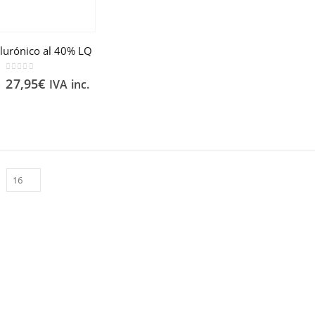
alurónico al 40% LQ
0
out of 5
27,95
€
IVA inc.
€