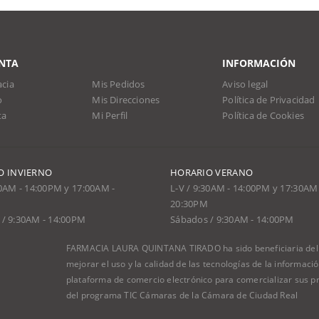
NTA
INFORMACIÓN
cia
Mis Pedidos
Aviso legal
o
Mis Direcciones
Política de Privacidad
ta
Mi Perfil
Política de Cookies
O INVIERNO
HORARIO VERANO
30AM - 14:00PM y 17:00AM -
L-V / 9:30AM - 14:00PM y 17:30AM 
20:30PM
/ 9:30AM - 14:00PM
Sábados / 9:30AM - 14:00PM
FARMACIA LAURA QUINTANA TIRADO ha sido beneficiaria del F
mejorar el uso y la calidad de las tecnologías de la informac
plataforma de comercio electrónico para comercializar sus pr
del programa TIC Cámaras de la Cámara de Ciudad Real