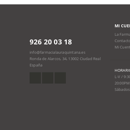
MI CUE
La Farma
926 20 03 18
Contact
Mi Cuen
info@farmacialauraquintana.es
Ronda de Alarcos, 34, 13002 Ciudad Real
España
HORARI
L-V / 9:
20:00PM
Sábados 