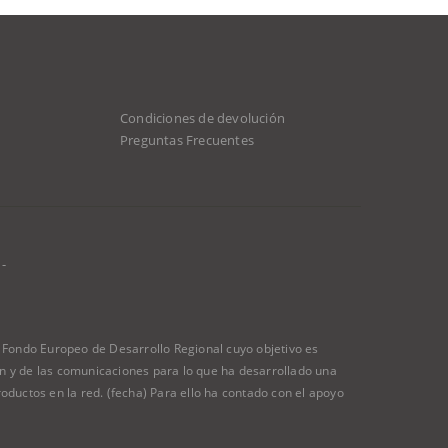
Condiciones de devolución
Preguntas Frecuentes
-
ondo Europeo de Desarrollo Regional cuyo objetivo es
ión y de las comunicaciones para lo que ha desarrollado una
oductos en la red. (fecha) Para ello ha contado con el apoyo