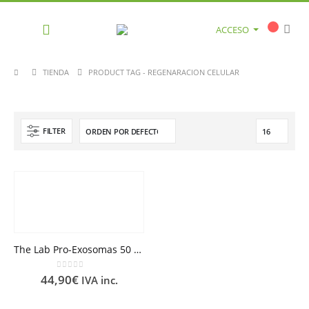
ACCESO
TIENDA
PRODUCT TAG -
REGENARACION CELULAR
FILTER
The Lab Pro-Exosomas 50 ml
0
out of 5
44,90
€
IVA inc.