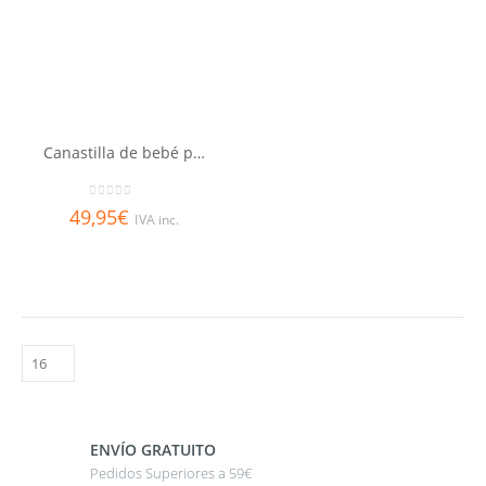
Canastilla de bebé personalizada
0
out of 5
49,95
€
IVA inc.
ENVÍO GRATUITO
Pedidos Superiores a 59€