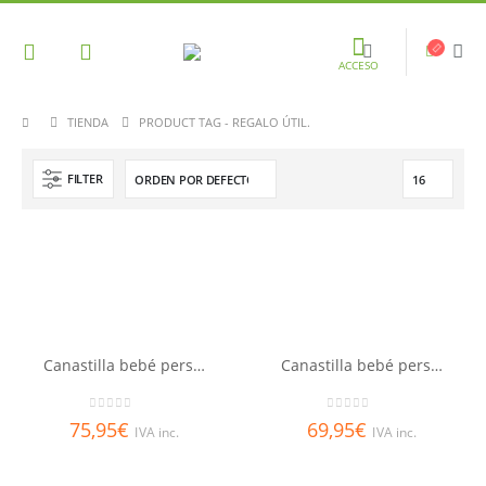
ACCESO
TIENDA
PRODUCT TAG -
REGALO ÚTIL.
FILTER
Canastilla bebé personalizada
Canastilla bebé personalizada mellizos
0
out of 5
0
out of 5
75,95
€
69,95
€
IVA inc.
IVA inc.