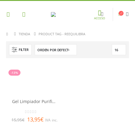
ACCESO
TIENDA
PRODUCT TAG -
REEQUILIBRA
FILTER
-13%
Gel Limpiador Purificante LQ
0
out of 5
13,95
€
15,95
€
IVA inc.