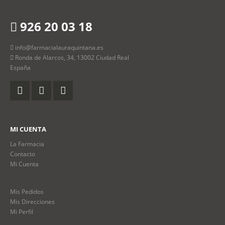
926 20 03 18
info@farmacialauraquintana.es
Ronda de Alarcos, 34, 13002 Ciudad Real
España
MI CUENTA
La Farmacia
Contacto
Mi Cuenta
Mis Pedidos
Mis Direcciones
Mi Perfil