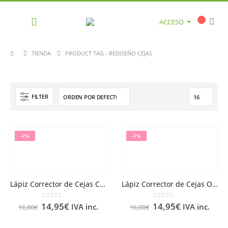
ACCESO
TIENDA
PRODUCT TAG -
REDISEÑO CEJAS
FILTER
-7%
-7%
Lápiz Corrector de Cejas Claro Couvrance
Lápiz Corrector de Cejas Oscuro Couvrance
0
out of 5
0
out of 5
14,95
€
14,95
€
IVA inc.
IVA inc.
16,00
€
16,00
€