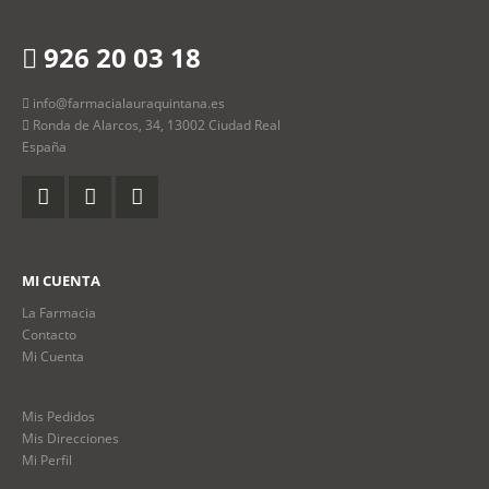
926 20 03 18
info@farmacialauraquintana.es
Ronda de Alarcos, 34, 13002 Ciudad Real
España
MI CUENTA
La Farmacia
Contacto
Mi Cuenta
Mis Pedidos
Mis Direcciones
Mi Perfil