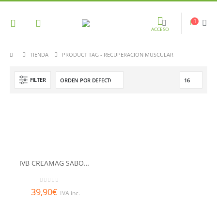
ACCESO
TIENDA
PRODUCT TAG -
RECUPERACION MUSCULAR
FILTER
IVB CREAMAG SABOR NEUTRO
0
out of 5
39,90
€
IVA inc.