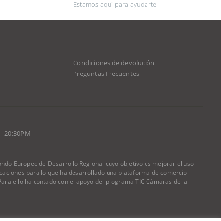
Estamos aquí para ayudarte
Condiciones de devolución
d
Preguntas Frecuentes
 - 20:30PM
do Europeo de Desarrollo Regional cuyo objetivo es mejorar el uso
nicaciones para lo que ha desarrollado una plataforma de comercio
) Para ello ha contado con el apoyo del programa TIC Cámaras de la