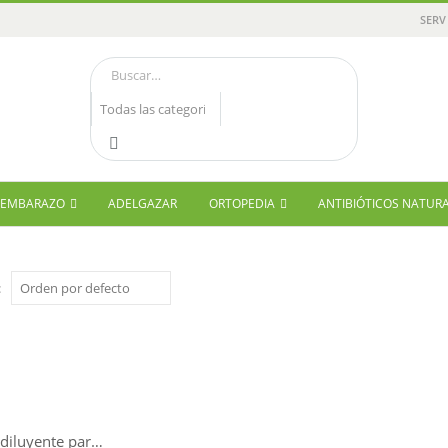
SERV
Y EMBARAZO
ADELGAZAR
ORTOPEDIA
ANTIBIÓTICOS NATUR
:
Diluent (diluyente para esmaltes de uñas) Mia Cosmetics