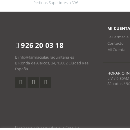
Pedidos Superiores a 59€
MI CUENT
La Farmacia
926 20 03 18
Contacto
Mi Cuenta
info@farmacialauraquintana.es
Ronda de Alarcos, 34, 13002 Ciudad Real
España
HORARIO I
L-V / 9:30AM
Sábados / 9
Diseño web Retrazos Agencia Creativa