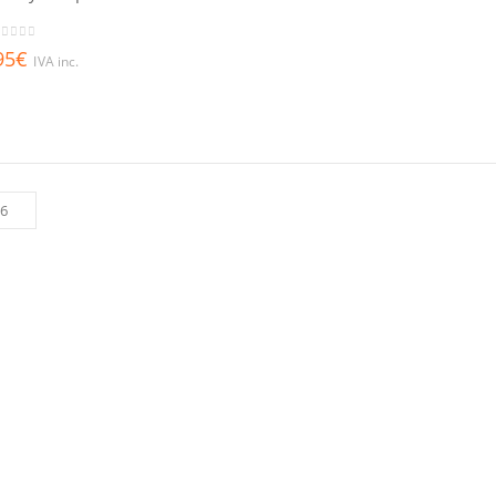
out of 5
95
€
IVA inc.