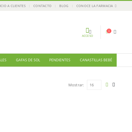
ICIO A CLIENTES
CONTACTO
BLOG
CONOCE LA FARMACIA
ACCESO
ALES
GAFAS DE SOL
PENDIENTES
CANASTILLAS BEBÉ
Mostrar: