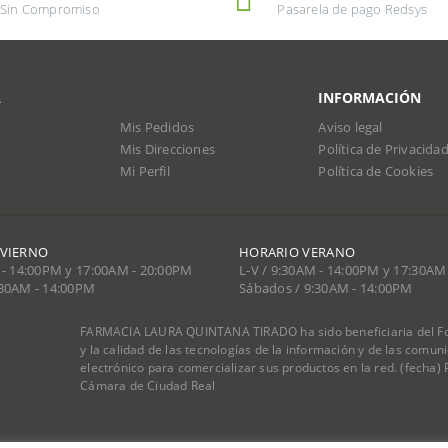
Sin Compromiso
Pasarela de pago Redsys
A
INFORMACIÓN
Mis Pedidos
Aviso legal
Mis Direcciones
Política de Privacida
Mi Perfil
Política de Cookies
NVIERNO
HORARIO VERANO
 - 14:00PM y 17:00AM - 20:00PM
L-V / 9:30AM - 14:00PM y 17:30AM
:30AM - 14:00PM
Sábados / 9:30AM - 14:00PM
FARMACIA LAURA QUINTANA TIRADO ha sido beneficiaria del Fon
y la calidad de las tecnologías de la información y de las comu
electrónico para comercializar sus productos en la red. (fecha
Cámara de Ciudad Real