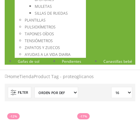
MULETAS
SILLAS DE RUEDAS
PLANTILLAS
PULSIOXÍMETROS
TAPONES OÍDOS
TENSIÓMETROS
ZAPATOS Y ZUECOS
AYUDAS A LA VIDA DIARIA
Gafas de sol
Pendientes
Canastillas bebé
Home
Tienda
Product Tag -
proteoglicanos
FILTER
-12%
-17%