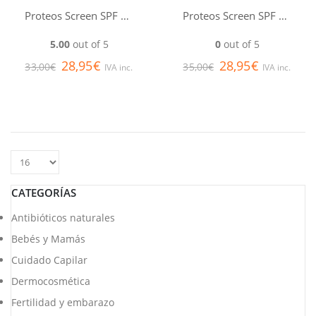
Proteos Screen SPF 50+ Color Fluid Cream MARTIDERM
Proteos Screen SPF 50+ Fluid Cream MARTIDERM
5.00
out of 5
0
out of 5
28,95
€
28,95
€
33,00
€
35,00
€
IVA inc.
IVA inc.
CATEGORÍAS
Antibióticos naturales
Bebés y Mamás
Cuidado Capilar
Dermocosmética
Fertilidad y embarazo