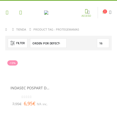
ACCESO
TIENDA
PRODUCT TAG -
PROTEGEMAMAS
FILTER
-13%
INDASEC POSPART Discos de lactancia 30 U
0
out of 5
6,95
€
7,95
€
IVA inc.