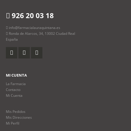
926 20 03 18
info@farmacialauraquintana.es
Ronda de Alarcos, 34, 13002 Ciudad Real
España
MI CUENTA
La Farmacia
Contacto
Mi Cuenta
Mis Pedidos
Mis Direcciones
Mi Perfil