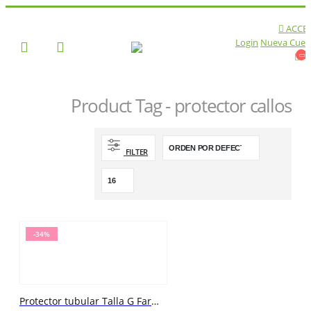
ACCE
Login
Nueva Cuen
Product Tag - protector callos
TIENDA
PRODUCT TAG -
FILTER
PROTECTOR CALLOS
-34%
Protector tubular Talla G Farmalastic