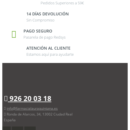
Pedidos Superiores a 59€
14 DÍAS DEVOLUCIÓN
Sin Compromiso
PAGO SEGURO
Pasarela de pago Redsys
ATENCIÓN AL CLIENTE
Estamos aquí para ayudarte
926 20 03 18
info@farmacialauraquintana.es
Ronda de Alarcos, 34, 13002 Ciudad Real
España