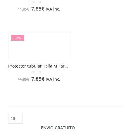
0
out of 5
7,85
€
IVA inc.
11,85
€
-34%
Protector tubular Talla M Farmalastic
0
out of 5
7,85
€
IVA inc.
11,85
€
ENVÍO GRATUITO