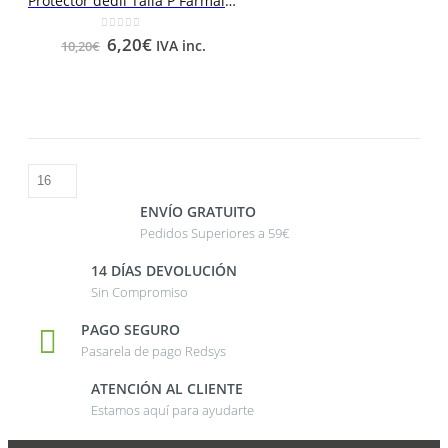
Protector dedil Talla P Farmalastic
0
out of 5
6,20
€
IVA inc.
10,20
€
ENVÍO GRATUITO
Pedidos Superiores a 59€
14 DÍAS DEVOLUCIÓN
Sin Compromiso
PAGO SEGURO
Pasarela de pago Redsys
ATENCIÓN AL CLIENTE
Estamos aquí para ayudarte