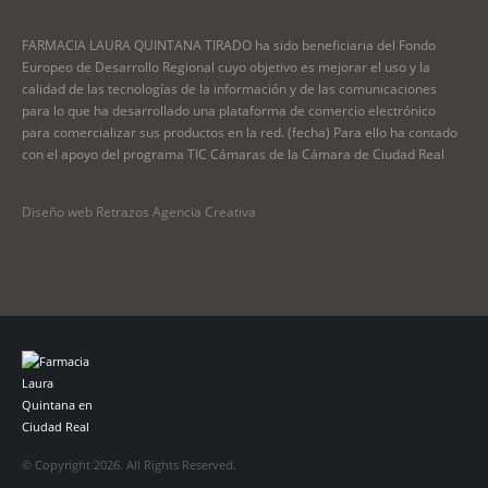
FARMACIA LAURA QUINTANA TIRADO ha sido beneficiaria del Fondo
Europeo de Desarrollo Regional cuyo objetivo es mejorar el uso y la
calidad de las tecnologías de la información y de las comunicaciones
para lo que ha desarrollado una plataforma de comercio electrónico
para comercializar sus productos en la red. (fecha) Para ello ha contado
con el apoyo del programa TIC Cámaras de la Cámara de Ciudad Real
Diseño web Retrazos Agencia Creativa
© Copyright 2026. All Rights Reserved.