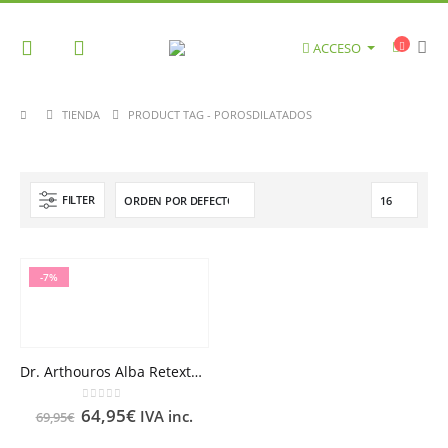
ACCESO
TIENDA
PRODUCT TAG -
POROSDILATADOS
FILTER
-7%
Dr. Arthouros Alba Retexturizante Noche Retinol 0.5 Puro 50 ml
0
out of 5
64,95
€
IVA inc.
69,95
€