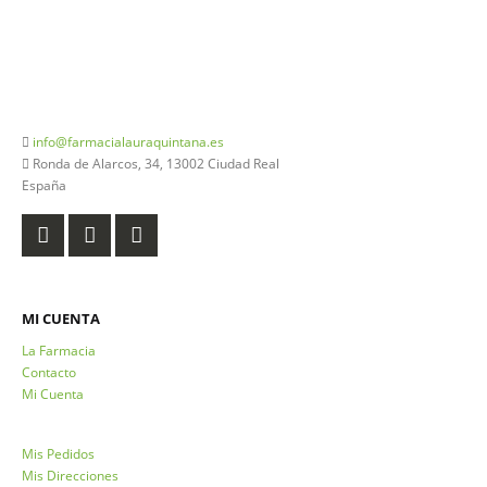
926 20 03 18
info@farmacialauraquintana.es
Ronda de Alarcos, 34, 13002 Ciudad Real
España
MI CUENTA
La Farmacia
Contacto
Mi Cuenta
Mis Pedidos
Mis Direcciones