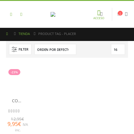
ACCESO
TIENDA
PRODUCT TAG -
PLACER
FILTER
-23%
CONTROL Exotic Escape 2 en 1 gel de masaje hidratante 200ml
0
out of 5
12,95
€
9,95
€
IVA
inc.