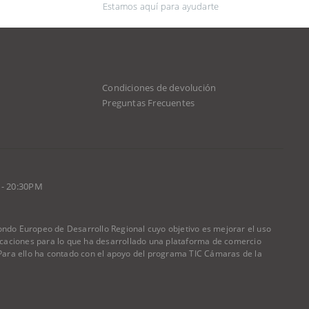
Estamos aquí para ayudarte
Condiciones de devolución
d
Preguntas Frecuentes
 - 20:30PM
do Europeo de Desarrollo Regional cuyo objetivo es mejorar el uso
nicaciones para lo que ha desarrollado una plataforma de comercio
) Para ello ha contado con el apoyo del programa TIC Cámaras de la