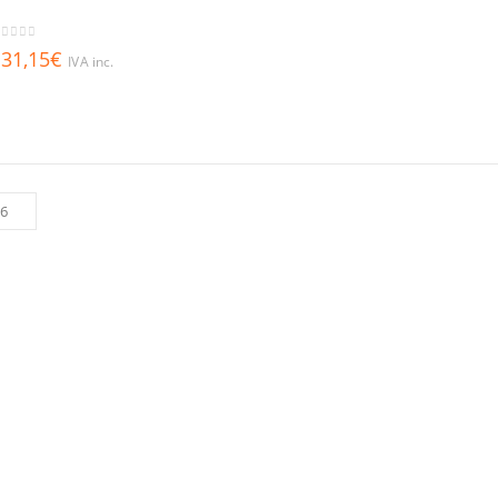
out of 5
31,15
€
IVA inc.