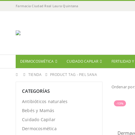
Farmacia Ciudad Real Laura Quintana
DERMOCOSMÉTICA
CUIDADO CAPILAR
FERTILIDAD 
TIENDA
PRODUCT TAG -
PIEL SANA
Ordenar por
CATEGORÍAS
Antibióticos naturales
-13%
Bebés y Mamás
Cuidado Capilar
Dermocosmética