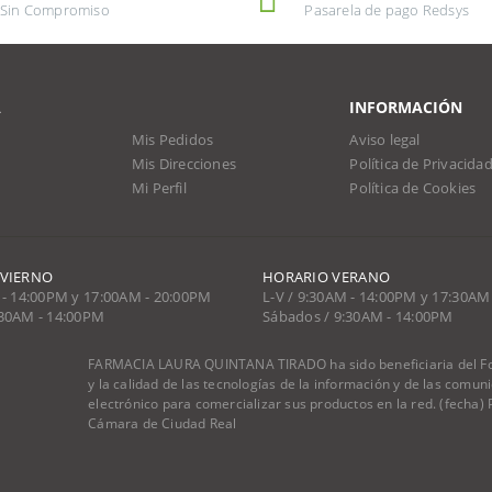
Sin Compromiso
Pasarela de pago Redsys
A
INFORMACIÓN
Mis Pedidos
Aviso legal
Mis Direcciones
Política de Privacida
Mi Perfil
Política de Cookies
NVIERNO
HORARIO VERANO
 - 14:00PM y 17:00AM - 20:00PM
L-V / 9:30AM - 14:00PM y 17:30AM
:30AM - 14:00PM
Sábados / 9:30AM - 14:00PM
FARMACIA LAURA QUINTANA TIRADO ha sido beneficiaria del Fon
y la calidad de las tecnologías de la información y de las comu
electrónico para comercializar sus productos en la red. (fecha
Cámara de Ciudad Real