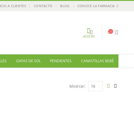
ICIO A CLIENTES
CONTACTO
BLOG
CONOCE LA FARMACIA
ACCESO
ALES
GAFAS DE SOL
PENDIENTES
CANASTILLAS BEBÉ
Mostrar: