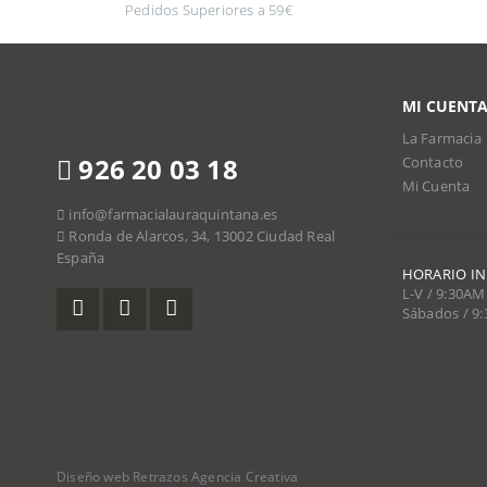
Pedidos Superiores a 59€
MI CUENT
La Farmacia
926 20 03 18
Contacto
Mi Cuenta
info@farmacialauraquintana.es
Ronda de Alarcos, 34, 13002 Ciudad Real
España
HORARIO I
L-V / 9:30AM
Sábados / 9
Diseño web Retrazos Agencia Creativa