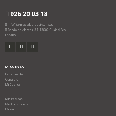
926 20 03 18
info@farmacialauraquintana.es
Ronda de Alarcos, 34, 13002 Ciudad Real
España
MI CUENTA
La Farmacia
Contacto
Mi Cuenta
Mis Pedidos
Mis Direcciones
Mi Perfil