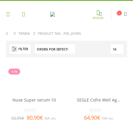
ACCESO
TIENDA
PRODUCT TAG -
PIEL JOVEN
FILTER
-13%
Nuxe Super serum 10
SEGLE Cofre Well Aging
0
out of 5
0
out of 5
80,90
€
64,90
€
92,95
€
IVA inc.
IVA inc.