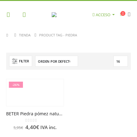
ACCESO
TIENDA
PRODUCT TAG -
PIEDRA
FILTER
-26%
BETER Piedra pómez natural
0
out of 5
4,40
€
IVA inc.
5,95
€