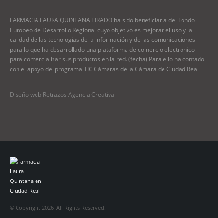
FARMACIA LAURA QUINTANA TIRADO ha sido beneficiaria del Fondo
Europeo de Desarrollo Regional cuyo objetivo es mejorar el uso y la
calidad de las tecnologías de la información y de las comunicaciones
para lo que ha desarrollado una plataforma de comercio electrónico
para comercializar sus productos en la red. (fecha) Para ello ha contado
con el apoyo del programa TIC Cámaras de la Cámara de Ciudad Real
Diseño web Retrazos Agencia Creativa
© Copyright 2026. All Rights Reserved.