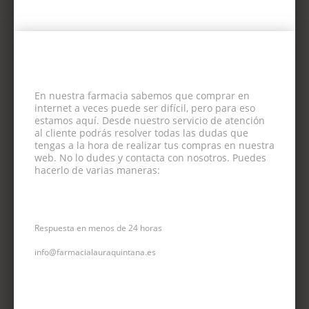
En nuestra farmacia sabemos que comprar en
internet a veces puede ser difícil, pero para eso
estamos aquí. Desde nuestro servicio de atención
al cliente podrás resolver todas las dudas que
tengas a la hora de realizar tus compras en nuestra
web. No lo dudes y contacta con nosotros. Puedes
hacerlo de varias maneras:
CORREO ELECTRÓNICO
Respuesta en menos de 24 horas
info@farmacialauraquintana.es
CONSULTA TELEFÓNICA