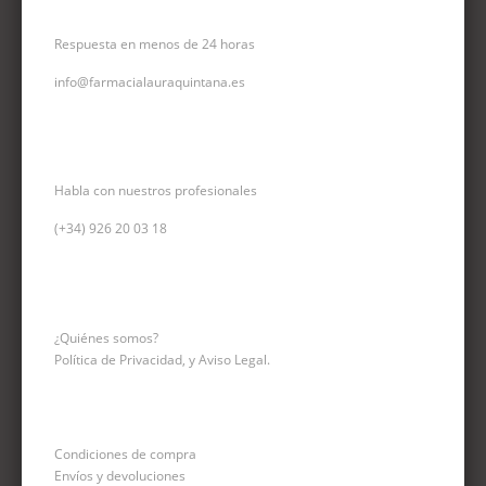
CORREO ELECTRÓNICO
Respuesta en menos de 24 horas
info@farmacialauraquintana.es
CONSULTA TELEFÓNICA
Habla con nuestros profesionales
(+34)
926 20 03 18
INFORMACIÓN
¿Quiénes somos?
Política de Privacidad, y Aviso Legal.
Condiciones de compra
Envíos y devoluciones