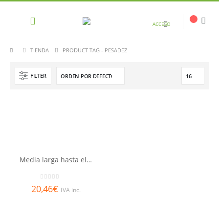
ACCESO
TIENDA
PRODUCT TAG -
PESADEZ
FILTER
Media larga hasta el muslo con blonda Compresión Normal Varisan
0
out of 5
20,46
€
IVA inc.