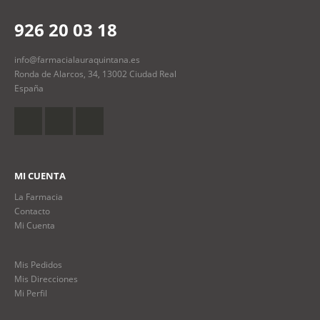
926 20 03 18
info@farmacialauraquintana.es
Ronda de Alarcos, 34, 13002 Ciudad Real
España
MI CUENTA
La Farmacia
Contacto
Mi Cuenta
Mis Pedidos
Mis Direcciones
Mi Perfil