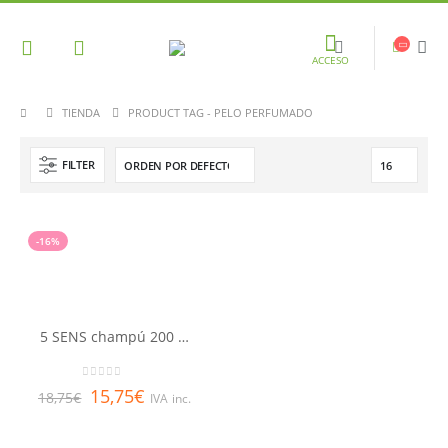
ACCESO
TIENDA
PRODUCT TAG -
PELO PERFUMADO
FILTER
-16%
5 SENS champú 200 ml RENE FURTERER
0
out of 5
15,75
€
18,75
€
IVA inc.