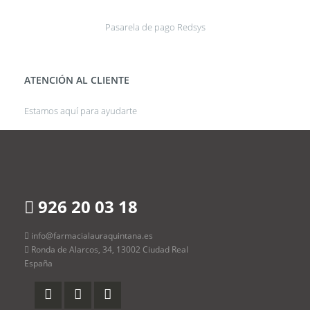
Pasarela de pago Redsys
ATENCIÓN AL CLIENTE
Estamos aquí para ayudarte
926 20 03 18
info@farmacialauraquintana.es
Ronda de Alarcos, 34, 13002 Ciudad Real
España