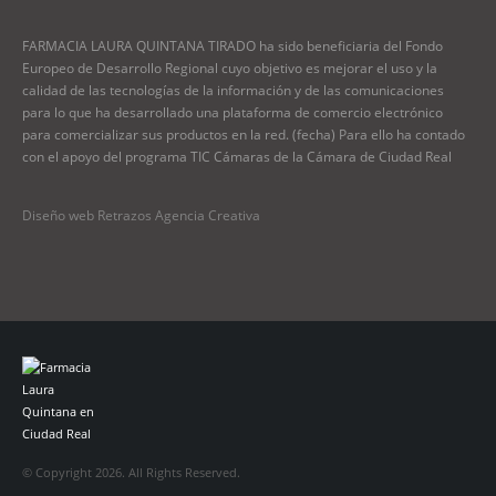
FARMACIA LAURA QUINTANA TIRADO ha sido beneficiaria del Fondo
Europeo de Desarrollo Regional cuyo objetivo es mejorar el uso y la
calidad de las tecnologías de la información y de las comunicaciones
para lo que ha desarrollado una plataforma de comercio electrónico
para comercializar sus productos en la red. (fecha) Para ello ha contado
con el apoyo del programa TIC Cámaras de la Cámara de Ciudad Real
Diseño web Retrazos Agencia Creativa
© Copyright 2026. All Rights Reserved.