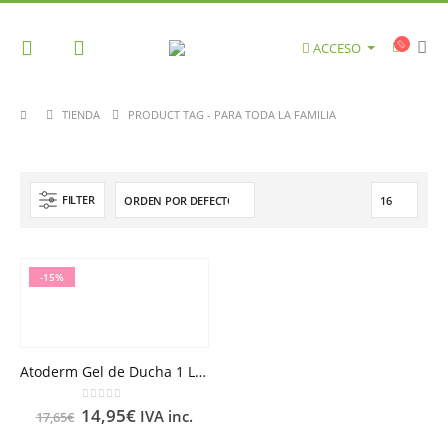
ACCESO
TIENDA
PRODUCT TAG -
PARA TODA LA FAMILIA
FILTER
-15%
Atoderm Gel de Ducha 1 Litro
0
out of 5
14,95
€
IVA inc.
17,65
€