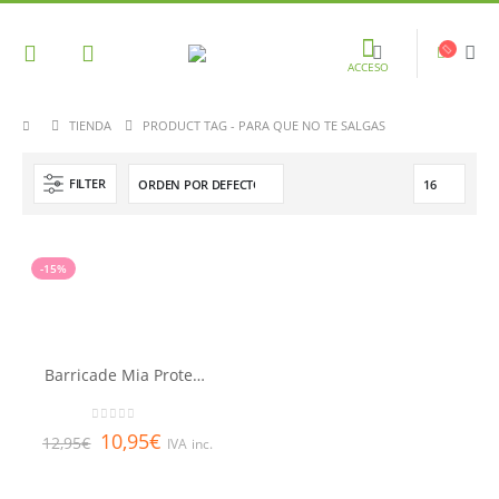
ACCESO
TIENDA
PRODUCT TAG -
PARA QUE NO TE SALGAS
FILTER
-15%
Barricade Mia Protector Delimitador para Manicura 11ml
0
out of 5
10,95
€
12,95
€
IVA inc.