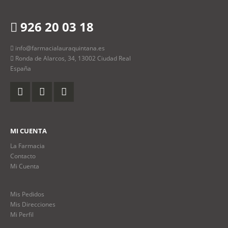
926 20 03 18
info@farmacialauraquintana.es
Ronda de Alarcos, 34, 13002 Ciudad Real
España
MI CUENTA
La Farmacia
Contacto
Mi Cuenta
Mis Pedidos
Mis Direcciones
Mi Perfil